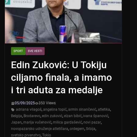
SPORT
SVE VESTI
Edin Zuković: U Tokiju
ciljamo finala, a imamo
i tri aduta za medalje
05/09/2025
350 Views
adriana vilagoš
,
angelina topić
,
armin sinančević
,
atletika
,
Belgija
,
Brodarevo
,
edin zuković
,
elzan bibić
,
ivana španović
,
Japan
,
marija vučenović
,
milica gardašević
,
novi pazar
,
novopazarsko udruženje atletičara
,
ordegem
,
Srbija
,
svetsko prvenstvo
,
Tokio