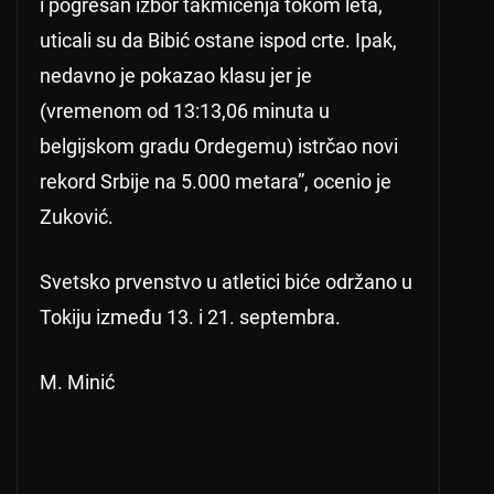
i pogrešan izbor takmičenja tokom leta,
uticali su da Bibić ostane ispod crte. Ipak,
nedavno je pokazao klasu jer je
(vremenom od 13:13,06 minuta u
belgijskom gradu Ordegemu) istrčao novi
rekord Srbije na 5.000 metara”, ocenio je
Zuković.
Svetsko prvenstvo u atletici biće održano u
Tokiju između 13. i 21. septembra.
M. Minić