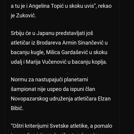
a tu je i Angelina Topić u skoku uvis”, rekao
je Zuković.
Srbiju će u Japanu predstavljati još
atletičar iz Brodareva Armin Sinančević u
bacanju kugle, Milica Gardašević u skoku
udalj i Marija Vučenović u bacanju koplja.
Normu za nastupajući planetarni
šampionat nije uspeo da ispuni član
Novopazarskog udruženja atletičara Elzan
Bibić.
“Oštri kriterijumi Svetske atletike, a pomalo