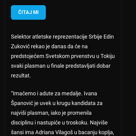
ČITAJ MI
Selektor atletske reprezentacije Srbije Edin
Zuković rekao je danas da će na
predstojećem Svetskom prvenstvu u Tokiju
svaki plasman u finale predstavljati dobar
rezultat.
“Imaćemo i adute za medalje. Ivana
Španović je uvek u krugu kandidata za
najviši plasman, iako je promenila
disciplinu i nastupiće u troskoku. Najviše
šansi ima Adriana Vilagoš u bacanju koplja,