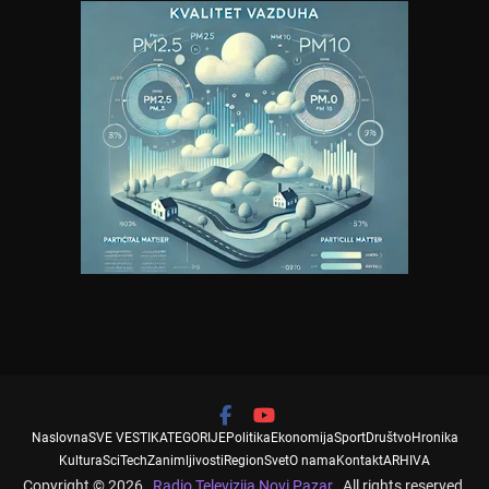
Naslovna
SVE VESTI
KATEGORIJE
Politika
Ekonomija
Sport
Društvo
Hronika
Kultura
SciTech
Zanimljivosti
Region
Svet
O nama
Kontakt
ARHIVA
Copyright © 2026
Radio Televizija Novi Pazar
. All rights reserved.