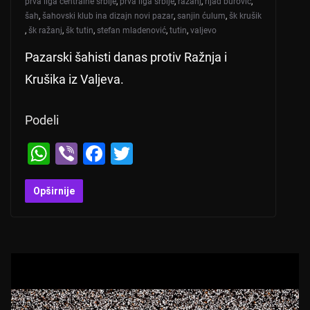
prva liga centralne srbije
,
prva liga srbije
,
ražanj
,
rijad burović
,
šah
,
šahovski klub ina dizajn novi pazar
,
sanjin ćulum
,
šk krušik
,
šk ražanj
,
šk tutin
,
stefan mladenović
,
tutin
,
valjevo
Pazarski šahisti danas protiv Ražnja i
Krušika iz Valjeva.
Podeli
W
Vi
F
T
h
b
a
wi
at
er
c
tt
Opširnije
s
e
er
A
b
p
o
p
o
k