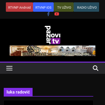
Skip
RTVNP Android
RTVNP iOS
TV UŽIVO
RADIO UŽIVO
to
content
luka radović