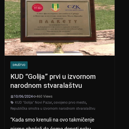
DRUŠTVO
KUD “Golija” prvi u izvornom
narodnom stvaralaštvu
10/06/2024
460 Views
KUD "Golija" Novi Pazar
,
osvojeno prvo mesto
,
Republička smotra u izvornom narodnom stvaralaštvu
“Kada smo krenuli na ovo takmičenje
nismo obećali da ćemo doneti neku