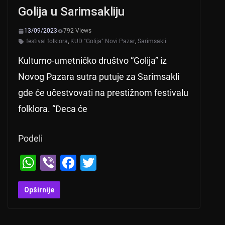
Golija u Sarimsakliju
13/09/2023
792 Views
festival folklora
,
KUD "Golija" Novi Pazar
,
Sarimsakli
Kulturno-umetničko društvo “Golija” iz
Novog Pazara sutra putuje za Sarimsakli
gde će učestvovati na prestižnom festivalu
folklora. “Deca će
Podeli
W
Vi
F
T
h
b
a
wi
at
er
c
tt
Opširnije
s
e
er