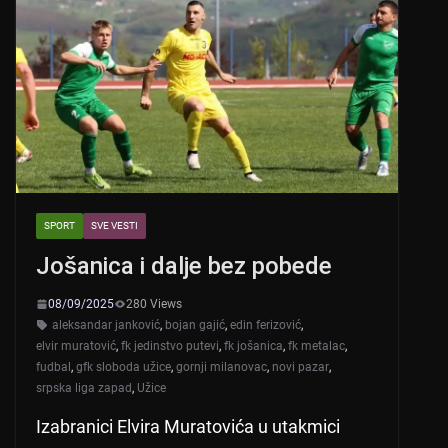
SPORT
SVE VESTI
Jošanica i dalje bez pobede
08/09/2025
280 Views
aleksandar janković
,
bojan gajić
,
edin ferizović
,
elvir muratović
,
fk jedinstvo putevi
,
fk jošanica
,
fk metalac
,
fudbal
,
gfk sloboda užice
,
gornji milanovac
,
novi pazar
,
srpska liga zapad
,
Užice
Izabranici Elvira Muratovića u utakmici