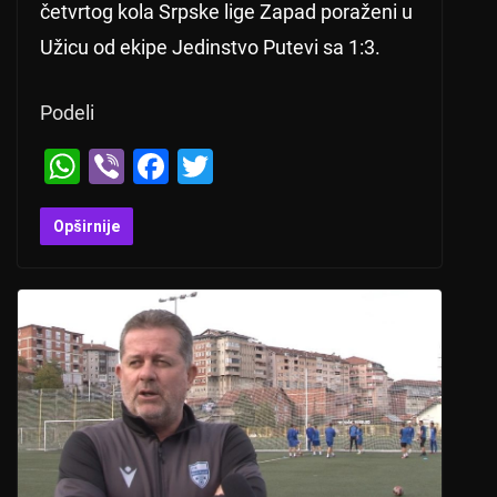
četvrtog kola Srpske lige Zapad poraženi u
Užicu od ekipe Jedinstvo Putevi sa 1:3.
Podeli
W
Vi
F
T
h
b
a
wi
at
er
c
tt
Opširnije
s
e
er
A
b
p
o
p
o
k