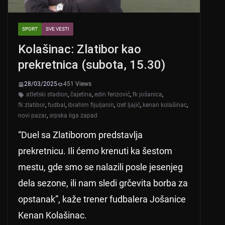
SPORT
SVE VESTI
Kolašinac: Zlatibor kao
prekretnica (subota, 15.30)
28/03/2025
451 Views
atletski stadion
,
čajetina
,
edin ferizović
,
fk jošanica
,
fk zlatibor
,
fudbal
,
ibrahim fijuljanin
,
izet ljajić
,
kenan kolašinac
,
novi pazar
,
srpska liga zapad
“Duel sa Zlatiborom predstavlja
prekretnicu. Ili ćemo krenuti ka šestom
mestu, gde smo se nalazili posle jesenjeg
dela sezone, ili nam sledi grčevita borba za
opstanak”, kaže trener fudbalera Jošanice
Kenan Kolašinac.