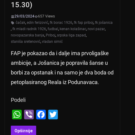
15.30)
29/03/2024
657 Views
čačak
,
edin ferizović
,
fk borac 1926
,
fk fap priboj
,
fk jošanica
,
fk mladi radnik 1926
,
fudbal
,
kenan kolašinac
,
novi pazar
,
novopazarska banja
,
Priboj
,
srpska liga zapad
,
staniša sretenović
,
vladan simić
FAP je pokazao da i dalje ima prvoligaške
ambicije, a Jošanica je popravila šanse u
borbi za opstanak i na samo je dva boda od
petoplasiranog Reala iz Podunavaca.
Podeli
W
Vi
F
T
h
b
a
wi
at
er
c
tt
Opširnije