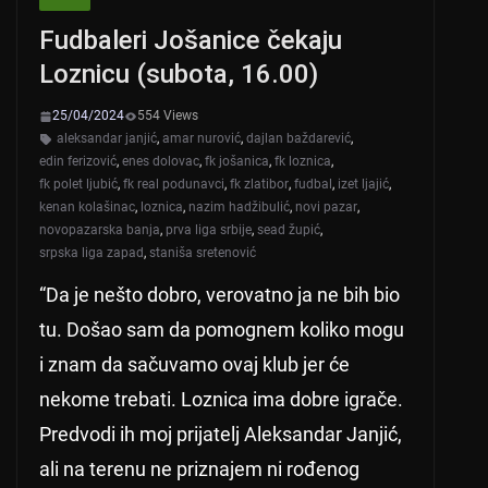
Fudbaleri Jošanice čekaju
Loznicu (subota, 16.00)
25/04/2024
554 Views
aleksandar janjić
,
amar nurović
,
dajlan baždarević
,
edin ferizović
,
enes dolovac
,
fk jošanica
,
fk loznica
,
fk polet ljubić
,
fk real podunavci
,
fk zlatibor
,
fudbal
,
izet ljajić
,
kenan kolašinac
,
loznica
,
nazim hadžibulić
,
novi pazar
,
novopazarska banja
,
prva liga srbije
,
sead župić
,
srpska liga zapad
,
staniša sretenović
“Da je nešto dobro, verovatno ja ne bih bio
tu. Došao sam da pomognem koliko mogu
i znam da sačuvamo ovaj klub jer će
nekome trebati. Loznica ima dobre igrače.
Predvodi ih moj prijatelj Aleksandar Janjić,
ali na terenu ne priznajem ni rođenog