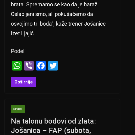
brata. Spremamo se kao da je baraž.
Oslabljeni smo, ali pokušaćemo da
osvojimo tri boda”, kaže trener Jošanice
Izet Ljajić.
Podeli
W
Vi
F
T
h
b
a
wi
at
er
c
tt
Opširnije
s
e
er
A
b
SPORT
p
o
Na talonu bodovi od zlata:
p
o
Jošanica – FAP (subota,
k