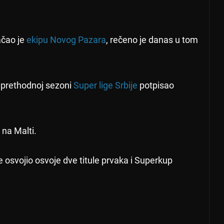
ačao je
ekipu Novog Pazara
, rečeno je danas u tom
u prethodnoj sezoni
Super lige Srbije
potpisao
na Malti.
 osvojio osvoje dve titule prvaka i Superkup