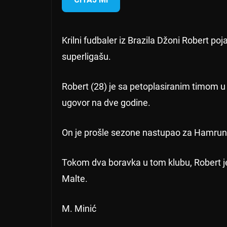
Krilni fudbaler iz Brazila Džoni Robert poj
superligašu.
Robert (28) je sa petoplasiranim timom 
ugovor na dve godine.
On je prošle sezone nastupao za Hamrun 
Tokom dva boravka u tom klubu, Robert je
Malte.
M. Minić