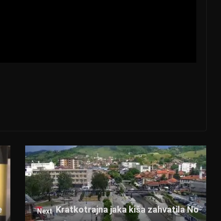
e
Kratkotrajna jaka kiša zahvatila No
Next