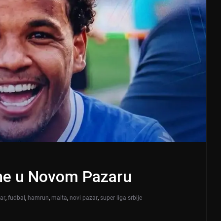
ine u Novom Pazaru
zar
,
fudbal
,
hamrun
,
malta
,
novi pazar
,
super liga srbije