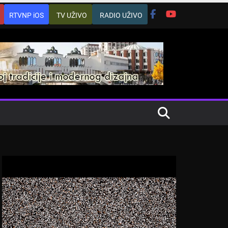
RTVNP iOS
TV UŽIVO
RADIO UŽIVO