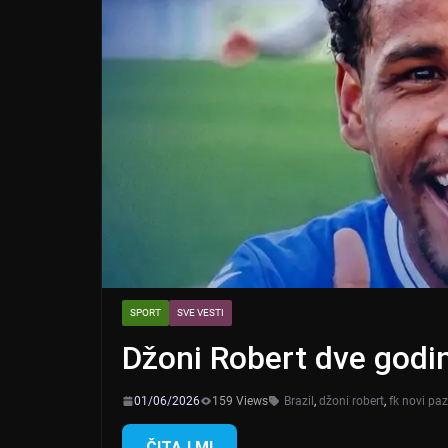
SPORT
SVE VESTI
Džoni Robert dve god
01/06/2026
159 Views
Brazil
,
džoni robert
,
fk novi pa
ČITAJ MI