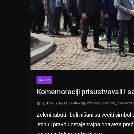
REGION
Komemoraciji prisustvovali i s
11/07/2023
1169 Views
dženaza
,
genocid
,
grad novi 
Zeleni tabuti i beli nišani su večiti simbol
istinu i pravdu ostaje trajna obaveza prež
kojima je takva borba bliska.