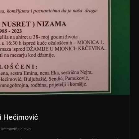
i Hećimović
Hećimović
,
ubistvo