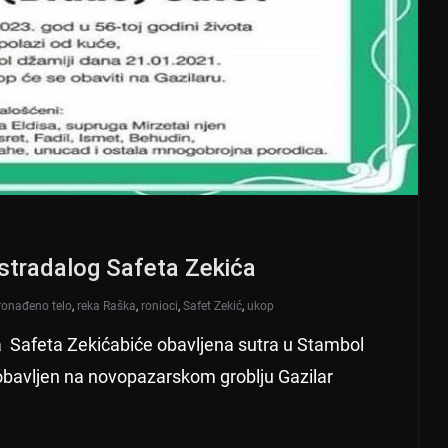
 stradalog Safeta Zekića
ronađeno telo
,
reka Raška
,
ronioci
,
Safet Zekić
,
ukop
 Safeta Zekićabiće obavljena sutra u Stambol
obavljen na novopazarskom groblju Gazilar