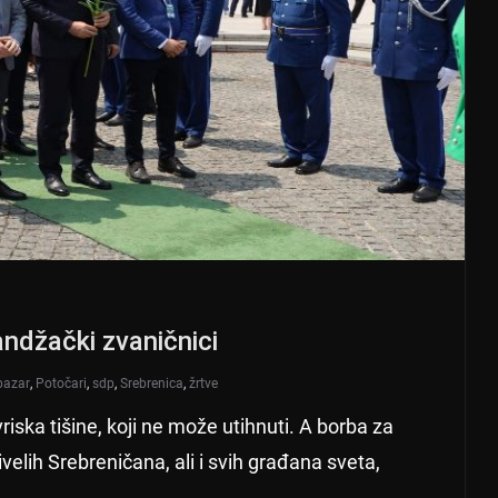
andžački zvaničnici
pazar
,
Potočari
,
sdp
,
Srebrenica
,
žrtve
 vriska tišine, koji ne može utihnuti. A borba za
ivelih Srebreničana, ali i svih građana sveta,