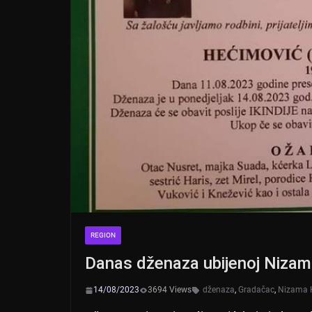
REGION
Danas dženaza ubijenoj Nizam
14/08/2023
3694 Views
dženaza
,
Gradačac
,
Nizama 