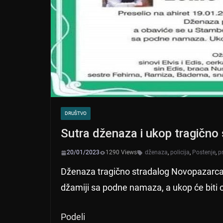
DRUŠTVO
Sutra dženaza i ukop tragično
20/01/2023
1290 Views
dženaza
,
policija
,
Postenje
,
p
Dženaza tragično stradalog Novopazarca
džamiji sa podne namaza, a ukop će biti 
Podeli