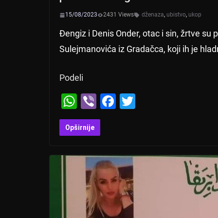
15/08/2023
2431 Views
dženaza
,
ubistvo
,
ukop
Đengiz i Denis Onder, otac i sin, žrtve s
Sulejmanovića iz Gradačca, koji ih je hla
Podeli
W
Vi
F
T
h
b
a
wi
at
er
c
tt
Opširnije
s
e
er
A
b
p
o
p
o
k