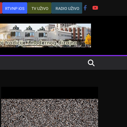
RTVNP iOS
TV UŽIVO
RADIO UŽIVO