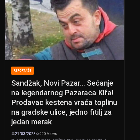
REPORTAŽE
Sandžak, Novi Pazar… Sećanje
na legendarnog Pazaraca Kifa!
Prodavac kestena vraća toplinu
na gradske ulice, jedno fitilj za
jedan merak
21/03/2023
920 Views