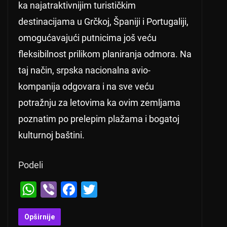
ka najatraktivnijim turističkim
destinacijama u Grčkoj, Španiji i Portugaliji,
omogućavajući putnicima još veću
fleksibilnost prilikom planiranja odmora. Na
taj način, srpska nacionalna avio-
kompanija odgovara i na sve veću
potražnju za letovima ka ovim zemljama
poznatim po prelepim plažama i bogatoj
kulturnoj baštini.
Podeli
W
Vi
F
T
h
b
a
wi
at
er
c
tt
Opširnije