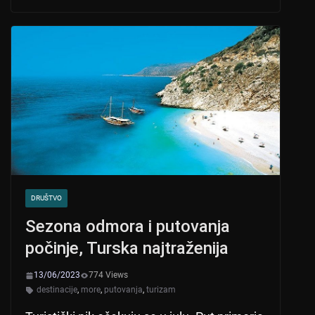
s
e
er
A
b
p
o
p
o
k
DRUŠTVO
Sezona odmora i putovanja
počinje, Turska najtraženija
13/06/2023
774 Views
destinacije
,
more
,
putovanja
,
turizam