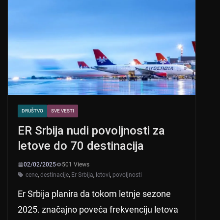
DRUŠTVO
SVE VESTI
ER Srbija nudi povoljnosti za
letove do 70 destinacija
02/02/2025
501 Views
cene
,
destinacije
,
Er Srbija
,
letovi
,
povoljnosti
Er Srbija planira da tokom letnje sezone
2025. značajno poveća frekvenciju letova