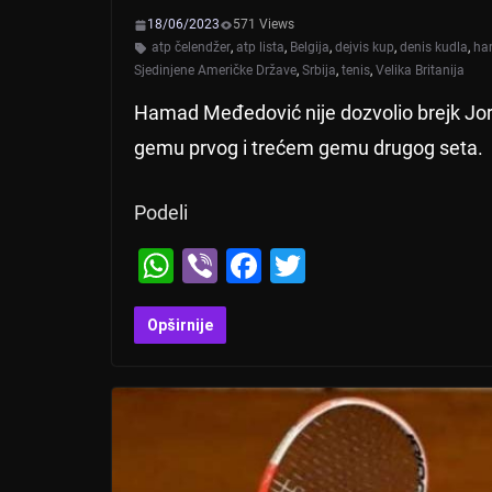
18/06/2023
571 Views
atp čelendžer
,
atp lista
,
Belgija
,
dejvis kup
,
denis kudla
,
ha
Sjedinjene Američke Države
,
Srbija
,
tenis
,
Velika Britanija
Hamad Međedović nije dozvolio brejk Jor
gemu prvog i trećem gemu drugog seta.
Podeli
W
Vi
F
T
h
b
a
wi
at
er
c
tt
Opširnije
s
e
er
A
b
p
o
p
o