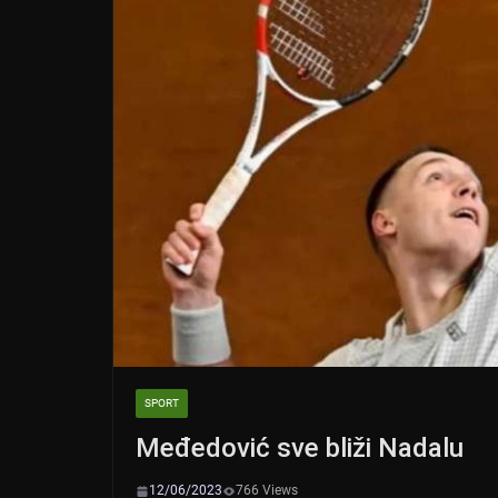
k
SPORT
Međedović sve bliži Nadalu
12/06/2023
766 Views