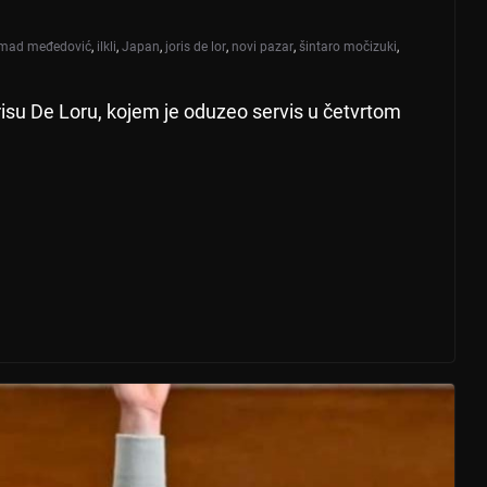
mad međedović
,
ilkli
,
Japan
,
joris de lor
,
novi pazar
,
šintaro močizuki
,
isu De Loru, kojem je oduzeo servis u četvrtom