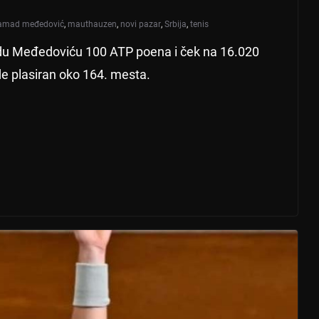
amad međedović
,
mauthauzen
,
novi pazar
,
Srbija
,
tenis
u Međedoviću 100 ATP poena i ček na 16.020
ude plasiran oko 164. mesta.