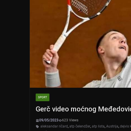
SPORT
Gerč video moćnog Međedovi
09/05/2023
623 Views
aleksandar ričard
,
atp čelendžer
,
atp lista
,
Austrija
,
dejvis 