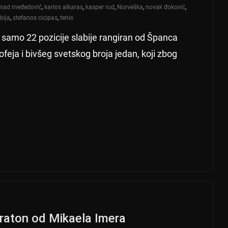
mad međedović
,
karlos alkaras
,
kasper rud
,
Norveška
,
novak đoković
,
bija
,
stefanos cicipas
,
tenis
e samo 22 pozicije slabije rangiran od Španca
feja i bivšeg svetskog broja jedan, koji zbog
aton od Mikaela Imera