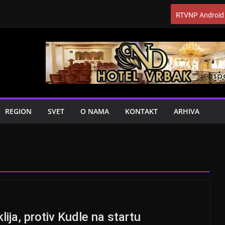
RTVNP Android
REGION
SVET
O NAMA
KONTAKT
ARHIVA
ija, protiv Kudle na startu