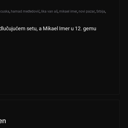
ncuska
,
hamad međedović
,
lika van aš
,
mikael imer
,
novi pazar
,
Srbija
,
dlučujućem setu, a Mikael Imer u 12. gemu
en