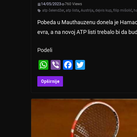
k
14/05/2023
760 Views
atp čelendžer
,
atp lista
,
Austrija
,
dejvis kup
,
filip mišolić
,
h
Pobeda u Mauthauzenu donela je Hamad
evra, a na novoj ATP listi trebalo bi da b
Podeli
W
Vi
F
T
h
b
a
wi
at
er
c
tt
Opširnije
s
e
er
A
b
p
o
p
o
k