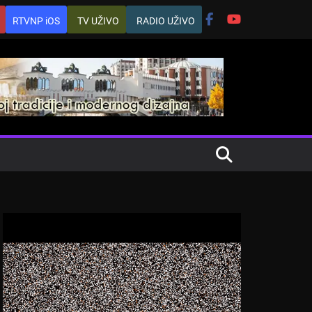
RTVNP iOS
TV UŽIVO
RADIO UŽIVO