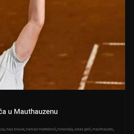
ća u Mauthauzenu
kup
,
hajs brauer
,
hamad međedović
,
holandija
,
lukas gerč
,
mauthauzen
,