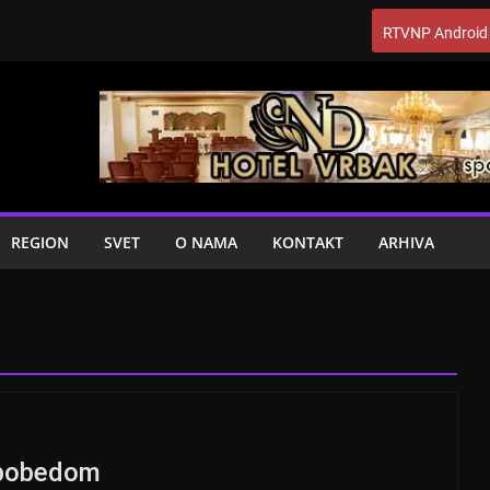
RTVNP Android
REGION
SVET
O NAMA
KONTAKT
ARHIVA
 pobedom