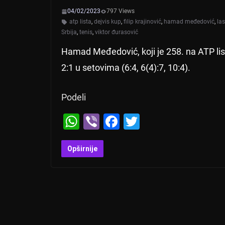
04/02/2023
797 Views
atp lista
,
dejvis kup
,
filip krajinović
,
hamad međedović
,
las
Srbija
,
tenis
,
viktor đurasović
Hamad Međedović, koji je 258. na ATP lis
2:1 u setovima (6:4, 6(4):7, 10:4).
Podeli
W
Vi
F
T
h
b
a
wi
at
er
c
tt
Opširnije
s
e
er
A
b
p
o
p
o