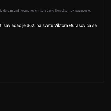
lo đere
,
miomir kecmanović
,
nikola ćaćić
,
Norveška
,
novi pazar
,
oslo
,
ti savladao je 362. na svetu Viktora Đurasovića sa