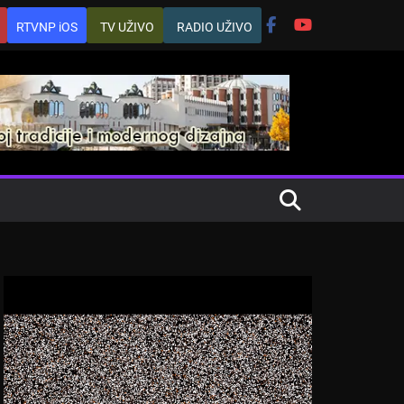
RTVNP iOS
TV UŽIVO
RADIO UŽIVO