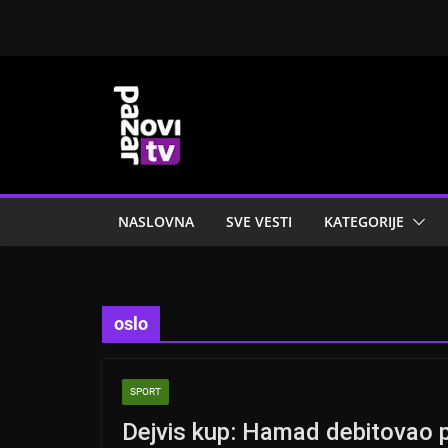
Skip
to
content
NASLOVNA
SVE VESTI
KATEGORIJE
oslo
SPORT
Dejvis kup: Hamad debitovao