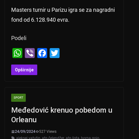
Masters turnir u Parizu igra se za nagradni
fond od 6.128.940 evra.
Podeli
W
Vi
F
T
h
b
a
wi
at
er
c
tt
Opširnije
s
e
er
A
b
SPORT
p
o
Međedović krenuo pobedom u
p
o
Orleanu
k
24/09/2024
527 Views
aleksej vatutin
,
atp čelendžer
,
atp lista
,
borna gojo
,