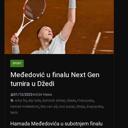
p
o
p
o
k
SPORT
Međedović u finalu Next Gen
turnira u Džedi
01/12/2023
634 Views
artur fis
,
atp lista
,
dominik striker
,
džeda
,
Francuska
,
hamad međedović
,
lika van aš
,
novi pazar
,
Srbija
,
švajcarska
,
tenis
Hamada Međedovića u subotnjem finalu