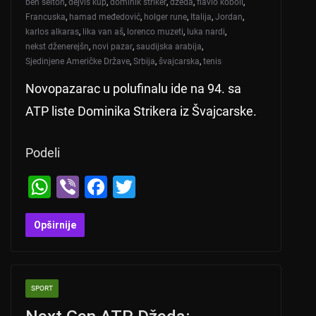
ben šelton
,
dejvis kup
,
dominik striker
,
džeda
,
flavio koboli
,
Francuska
,
hamad međedović
,
holger rune
,
Italija
,
Jordan
,
karlos alkaras
,
lika van aš
,
lorenco muzeti
,
luka nardi
,
nekst dženerejšn
,
novi pazar
,
saudijska arabija
,
Sjedinjene Američke Države
,
Srbija
,
švajcarska
,
tenis
Novopazarac u polufinalu ide na 94. sa
ATP liste Dominika Strikera iz Švajcarske.
Podeli
W
Vi
F
T
h
b
a
wi
at
er
c
tt
Opširnije
s
e
er
A
b
SPORT
p
o