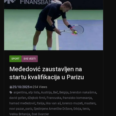
SPORT
SVE VESTI
Međedović zaustavljen na
startu kvalifikacija u Parizu
25/10/2025
254 Views
argentina
,
atp lista
,
Austrija
,
Beč
,
Belgija
,
brendon nakašima
,
david gofan
,
džejkob firnli
,
Francuska
,
fransisko komesanja
,
hamad međedović
,
Italija
,
lika van aš
,
lorenco muzeti
,
masters
,
novi pazar
,
pariz
,
Sjedinjene Američke Države
,
Srbija
,
tenis
,
Velika Britanija
,
žoel švarcler