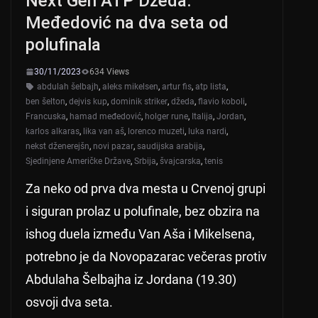
Next Gen ATP Džeda:
p
o
Međedović na dva seta od
k
polufinala
30/11/2023
634 Views
abdulah šelbajh
,
aleks mikelsen
,
artur fis
,
atp lista
,
ben šelton
,
dejvis kup
,
dominik striker
,
džeda
,
flavio koboli
,
Francuska
,
hamad međedović
,
holger rune
,
Italija
,
Jordan
,
karlos alkaras
,
lika van aš
,
lorenco muzeti
,
luka nardi
,
nekst dženerejšn
,
novi pazar
,
saudijska arabija
,
Sjedinjene Američke Države
,
Srbija
,
švajcarska
,
tenis
Za neko od prva dva mesta u Crvenoj grupi
i siguran prolaz u polufinale, bez obzira na
ishog duela između Van Aša i Mikelsena,
potrebno je da Novopazarac večeras protiv
Abdulaha Šelbajha iz Jordana (19.30)
osvoji dva seta.