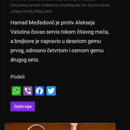
Francuska
,
hamad međedović
,
Hrvatska
,
lika van aš
,
novi pazar
,
orlean
,
Rusija
,
Srbija
,
tenis
Hamad Međedović je protiv Alekseja
Vatutina čuvao servis tokom čitavog meča,
a brejkove je napravio u desetom gemu
prvog, odnosno četvrtom i osmom gemu
drugog seta.
Podeli
W
Vi
F
T
h
b
a
wi
at
er
c
tt
Opširnije
s
e
er
A
b