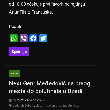
od 18.00 očekuje prvi favorit po rejtingu
Artur Fils iz Francuske.
Podeli
W
Vi
F
T
h
b
a
wi
at
er
c
tt
Opširnije
s
e
er
A
b
SPORT
p
o
Next Gen: Međedović sa prvog
p
o
mesta do polufinala u Džedi
k
30/11/2023
942 Views
abdulah šelbajh
,
aleks mikelsen
,
artur fis
,
atp lista
,