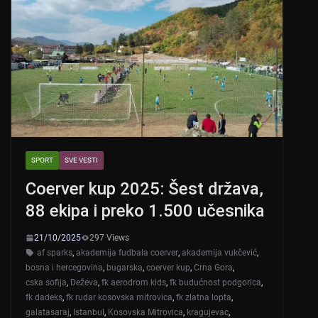
SPORT
SVE VESTI
Coerver kup 2025: Šest država,
88 ekipa i preko 1.500 učesnika
21/10/2025
297 Views
af sparks
,
akademija fudbala coerver
,
akademija vukčević
,
bosna i hercegovina
,
bugarska
,
coerver kup
,
Crna Gora
,
cska sofija
,
Deževa
,
fk aerodrom kids
,
fk budućnost podgorica
,
fk dadeks
,
fk rudar kosovska mitrovica
,
fk zlatna lopta
,
galatasaraj
,
Istanbul
,
Kosovska Mitrovica
,
kragujevac
,