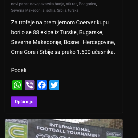
novi pazar
,
novopazarska banja
,
ofk ras
,
Podgorica
,
Severna Makedonija
,
sofija
,
Srbija
,
turska
Za trofeje na premijernom Coerver kupu
borilo se 88 ekipa iz Turske, Bugarske,
Severne Makedonije, Bosne i Hercegovine,
Crne Gore i Srbije sa preko 1.500 učesnika.
Podeli
W
Vi
F
T
h
b
a
wi
at
er
c
tt
Opširnije
s
e
er
A
b
p
o