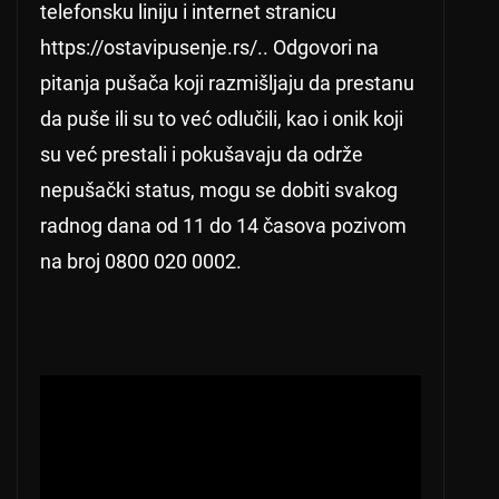
telefonsku liniju i internet stranicu
https://ostavipusenje.rs/.. Odgovori na
pitanja pušača koji razmišljaju da prestanu
da puše ili su to već odlučili, kao i onik koji
su već prestali i pokušavaju da održe
nepušački status, mogu se dobiti svakog
radnog dana od 11 do 14 časova pozivom
na broj 0800 020 0002.