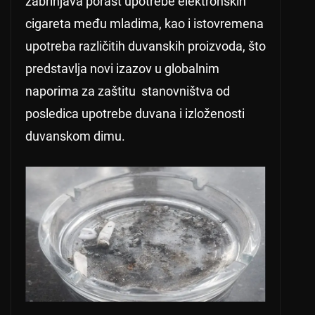
zabrinjava porast upotrebe elektronskih
cigareta među mladima, kao i istovremena
upotreba različitih duvanskih proizvoda, što
predstavlja novi izazov u globalnim
naporima za zaštitu stanovništva od
posledica upotrebe duvana i izloženosti
duvanskom dimu.