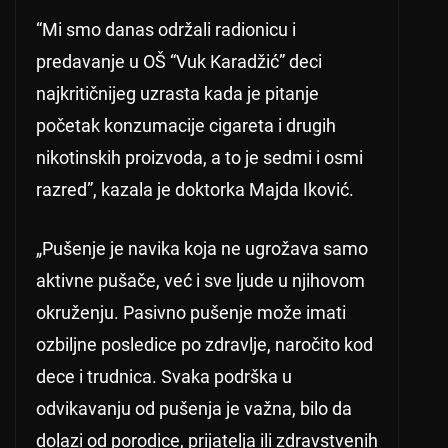
“Mi smo danas održali radionicu i
predavanje u OŠ “Vuk Karadžić” deci
najkritičnijeg uzrasta kada je pitanje
početak konzumacije cigareta i drugih
nikotinskih proizvoda, a to je sedmi i osmi
razred”, kazala je doktorka Majda Iković.
„Pušenje je navika koja ne ugrožava samo
aktivne pušače, već i sve ljude u njihovom
okruženju. Pasivno pušenje može imati
ozbiljne posledice po zdravlje, naročito kod
dece i trudnica. Svaka podrška u
odvikavanju od pušenja je važna, bilo da
dolazi od porodice, prijatelja ili zdravstvenih