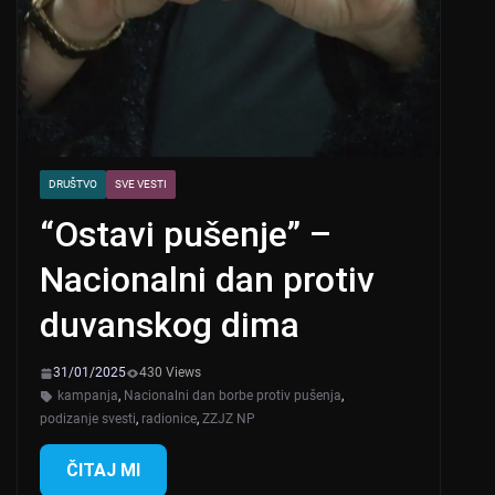
DRUŠTVO
SVE VESTI
“Ostavi pušenje” –
Nacionalni dan protiv
duvanskog dima
31/01/2025
430 Views
kampanja
,
Nacionalni dan borbe protiv pušenja
,
podizanje svesti
,
radionice
,
ZZJZ NP
ČITAJ MI