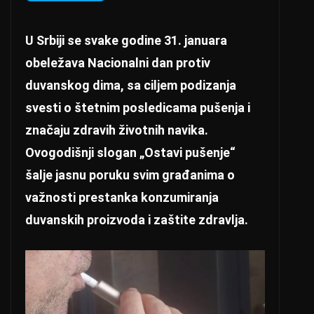
U Srbiji se svake godine 31. januara
obeležava Nacionalni dan protiv
duvanskog dima, sa ciljem podizanja
svesti o štetnim posledicama pušenja i
značaju zdravih životnih navika.
Ovogodišnji slogan „Ostavi pušenje“
šalje jasnu poruku svim građanima o
važnosti prestanka konzumiranja
duvanskih proizvoda i zaštite zdravlja.