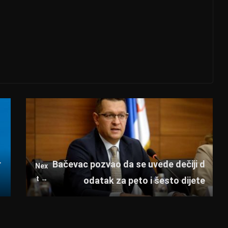
r
Bačevac pozvao da se uvede dečiji d
Nex
t →
odatak za peto i šesto dijete