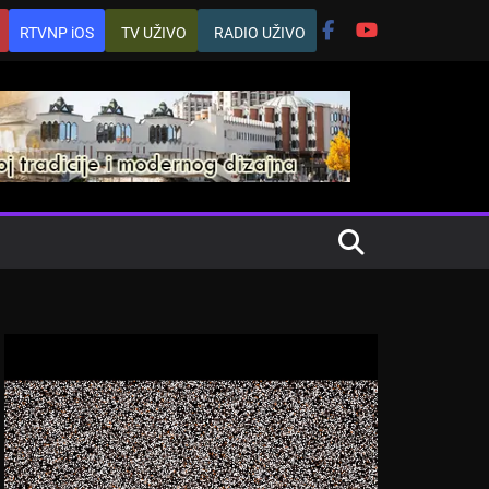
RTVNP iOS
TV UŽIVO
RADIO UŽIVO