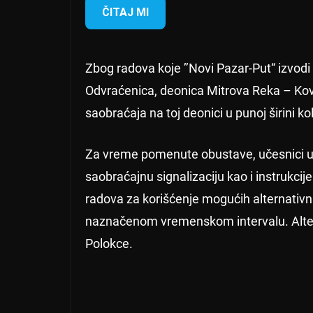
ČITAJ MI
Zbog radova koje ’’Novi Pazar-Put“ izvo
Odvraćenica, deonica Mitrova Reka – Kov
saobraćaja na toj deonici u punoj širini k
Za vreme pomenute obustave, učesnici u
saobraćajnu signalizaciju kao i instrukci
radova za korišćenje mogućih alternativ
naznačenom vremenskom intervalu. Alterna
Polokce.