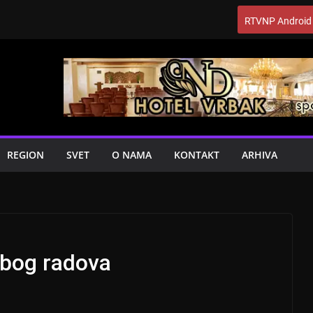
RTVNP Android
REGION
SVET
O NAMA
KONTAKT
ARHIVA
zbog radova