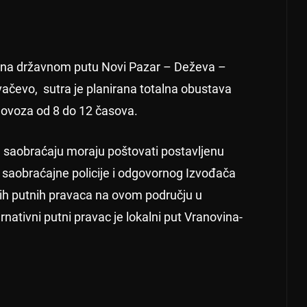
di na državnom putu Novi Pazar – Deževa –
ačevo, sutra je planirana totalna obustava
olovoza od 8 do 12 časova.
 saobraćaju moraju poštovati postavljenu
je saobraćajne policije i odgovornog Izvođača
nih putnih pravaca na ovom području u
tivni putni pravac je lokalni put Vranovina-