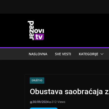
Skip
to
content
NASLOVNA
SVE VESTI
KATEGORIJE
DRUŠTVO
Obustava saobraćaja 
30/09/2024
312 Views