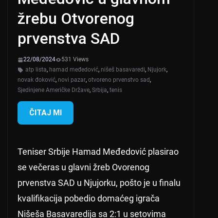
žrebu Otvorenog
prvenstva SAD
22/08/2024
531 Views
atp lista
,
hamad međedović
,
nišeš basavaredi
,
Njujork
,
novak đoković
,
novi pazar
,
otvoreno prvenstvo sad
,
Sjedinjene Američke Države
,
Srbija
,
tenis
ČITAJ MI
Teniser Srbije Hamad Međedović plasirao
se večeras u glavni žreb Ovorenog
prvenstva SAD u Njujorku, pošto je u finalu
kvalifikacija pobedio domaćeg igrača
Nišeša Basavaredija sa 2:1 u setovima