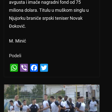
avgusta i imaće nagradni fond od 75
miliona dolara. Titulu u muškom singlu u
Njujorku braniće srpski teniser Novak
Đoković.
M. Minić
Podeli
W
Vi
F
T
h
b
a
wi
at
er
c
tt
s
e
er
A
b
p
o
← Previous
Next →