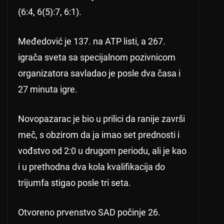
(6:4, 6(5):7, 6:1).
Međedović je 137. na ATP listi, a 267.
igrača sveta sa specijalnom pozivnicom
organizatora savladao je posle dva časa i
27 minuta igre.
Novopazarac je bio u prilici da ranije završi
meč, s obzirom da ja imao set prednosti i
vođstvo od 2:0 u drugom periodu, ali je kao
i u prethodna dva kola kvalifikacija do
trijumfa stigao posle tri seta.
Otvoreno prvenstvo SAD počinje 26.