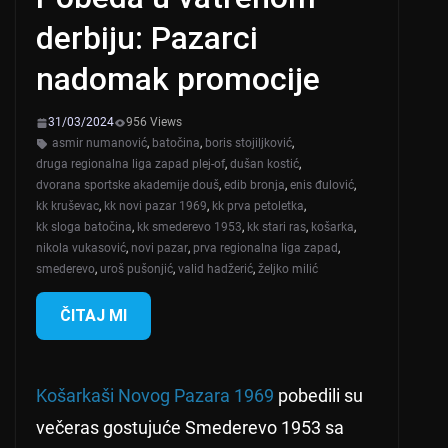
derbiju: Pazarci
nadomak promocije
31/03/2024
956 Views
asmir numanović
,
batočina
,
boris stojiljković
,
druga regionalna liga zapad plej-of
,
dušan kostić
,
dvorana sportske akademije douš
,
edib bronja
,
enis đulović
,
kk kruševac
,
kk novi pazar 1969
,
kk prva petoletka
,
kk sloga batočina
,
kk smederevo 1953
,
kk stari ras
,
košarka
,
nikola vukasović
,
novi pazar
,
prva regionalna liga zapad
,
smederevo
,
uroš pušonjić
,
valid hadžerić
,
željko milić
ČITAJ MI
Košarkaši Novog Pazara 1969
pobedili su
večeras gostujuće Smederevo 1953 sa