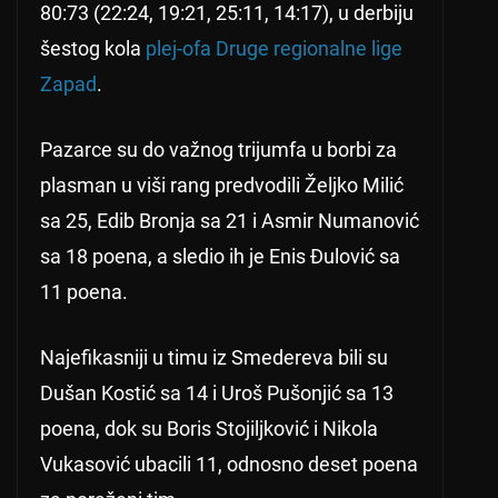
80:73 (22:24, 19:21, 25:11, 14:17), u derbiju
šestog kola
plej-ofa Druge regionalne lige
Zapad
.
Pazarce su do važnog trijumfa u borbi za
plasman u viši rang predvodili Željko Milić
sa 25, Edib Bronja sa 21 i Asmir Numanović
sa 18 poena, a sledio ih je Enis Đulović sa
11 poena.
Najefikasniji u timu iz Smedereva bili su
Dušan Kostić sa 14 i Uroš Pušonjić sa 13
poena, dok su Boris Stojiljković i Nikola
Vukasović ubacili 11, odnosno deset poena