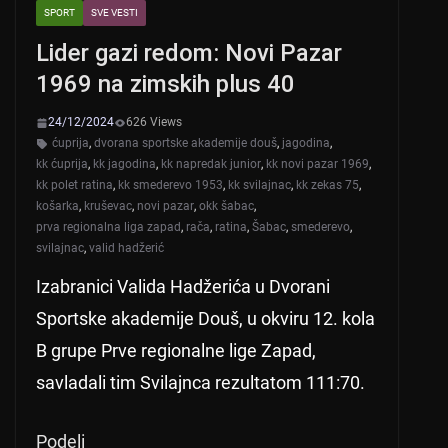
SPORT
SVE VESTI
Lider gazi redom: Novi Pazar
1969 na zimskih plus 40
24/12/2024
626 Views
ćuprija
,
dvorana sportske akademije douš
,
jagodina
,
kk ćuprija
,
kk jagodina
,
kk napredak junior
,
kk novi pazar 1969
,
kk polet ratina
,
kk smederevo 1953
,
kk svilajnac
,
kk zekas 75
,
košarka
,
kruševac
,
novi pazar
,
okk šabac
,
prva regionalna liga zapad
,
rača
,
ratina
,
Šabac
,
smederevo
,
svilajnac
,
valid hadžerić
Izabranici Valida Hadžerića u Dvorani
Sportske akademije Douš, u okviru 12. kola
B grupe Prve regionalne lige Zapad,
savladali tim Svilajnca rezultatom 111:70.
Podeli