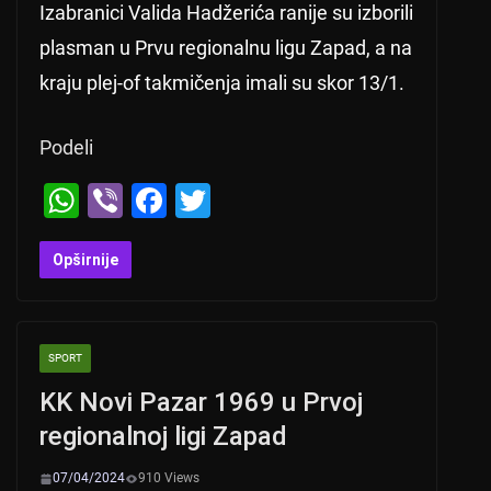
Izabranici Valida Hadžerića ranije su izborili
plasman u Prvu regionalnu ligu Zapad, a na
kraju plej-of takmičenja imali su skor 13/1.
Podeli
W
Vi
F
T
h
b
a
wi
at
er
c
tt
Opširnije
s
e
er
A
b
SPORT
p
o
KK Novi Pazar 1969 u Prvoj
p
o
regionalnoj ligi Zapad
k
07/04/2024
910 Views