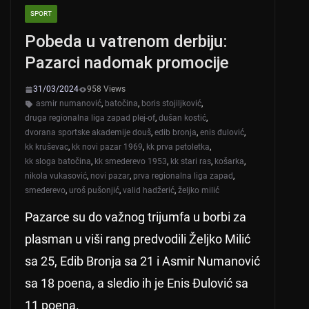
A
b
SPORT
p
o
Pobeda u vatrenom derbiju:
p
o
Pazarci nadomak promocije
k
31/03/2024
958 Views
asmir numanović
,
batočina
,
boris stojiljković
,
druga regionalna liga zapad plej-of
,
dušan kostić
,
dvorana sportske akademije douš
,
edib bronja
,
enis đulović
,
kk kruševac
,
kk novi pazar 1969
,
kk prva petoletka
,
kk sloga batočina
,
kk smederevo 1953
,
kk stari ras
,
košarka
,
nikola vukasović
,
novi pazar
,
prva regionalna liga zapad
,
smederevo
,
uroš pušonjić
,
valid hadžerić
,
željko milić
Pazarce su do važnog trijumfa u borbi za
plasman u viši rang predvodili Željko Milić
sa 25, Edib Bronja sa 21 i Asmir Numanović
sa 18 poena, a sledio ih je Enis Đulović sa
11 poena.