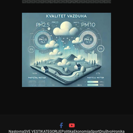
Naslovna
SVE VESTI
KATEGORIJE
Politika
Ekonomija
Sport
Društvo
Hronika