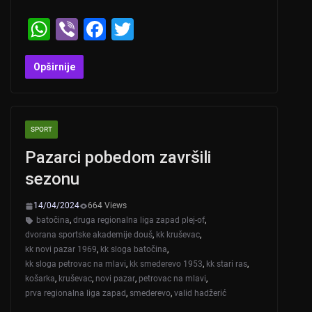
W
Vi
F
T
h
b
a
wi
at
er
c
tt
Opširnije
s
e
er
A
b
SPORT
p
o
Pazarci pobedom završili
p
o
sezonu
k
14/04/2024
664 Views
batočina
,
druga regionalna liga zapad plej-of
,
dvorana sportske akademije douš
,
kk kruševac
,
kk novi pazar 1969
,
kk sloga batočina
,
kk sloga petrovac na mlavi
,
kk smederevo 1953
,
kk stari ras
,
košarka
,
kruševac
,
novi pazar
,
petrovac na mlavi
,
prva regionalna liga zapad
,
smederevo
,
valid hadžerić