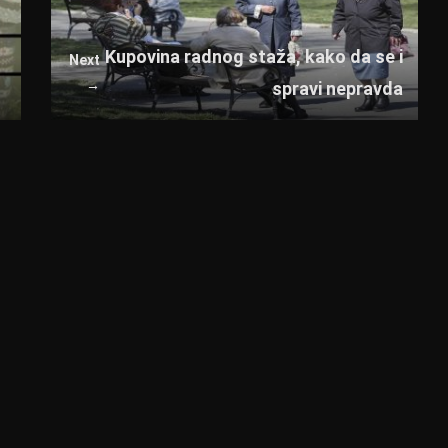
Kupovina radnog staža, kako da se i
Next
→
spravi nepravda