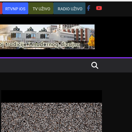
RTVNP iOS
TV UŽIVO
RADIO UŽIVO