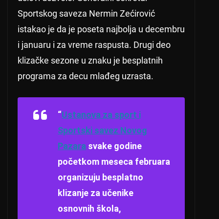
Sportskog saveza Nermin Zećirović
istakao je da je poseta najbolja u decembru
i januaru i za vreme raspusta. Drugi deo
klizačke sezone u znaku je besplatnih
programa za decu mlađeg uzrasta.
“
Ustanova za sport i
Sportski savez Novog
Pazara
svake godine
početkom meseca februara
organizuju besplatno
klizanje za učenike
osnovnih škola,