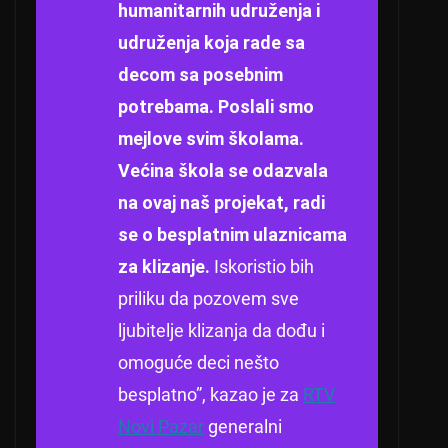
humanitarnih udruženja i
udruženja koja rade sa
decom sa posebnim
potrebama. Poslali smo
mejlove svim školama.
Većina škola se odazvala
na ovaj naš projekat, radi
se o besplatnim ulaznicama
za klizanje.
Iskoristio bih
priliku da pozovem sve
ljubitelje klizanja da dođu i
omoguće deci nešto
besplatno”, kazao je za
RTV
Novi Pazar
generalni