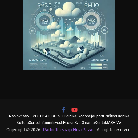
Naslovna
SVE VESTI
KATEGORIJE
Politika
Ekonomija
Sport
Društvo
Hronika
Kultura
SciTech
Zanimljivosti
Region
Svet
O nama
Kontakt
ARHIVA
Copyright © 2026
Radio Televizija Novi Pazar
. All rights reserved.