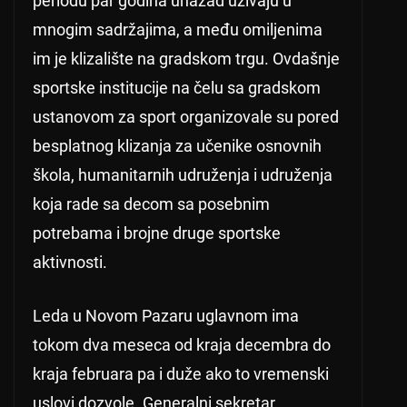
periodu par godina unazad uživaju u
mnogim sadržajima, a među omiljenima
im je klizalište na gradskom trgu. Ovdašnje
sportske institucije na čelu sa gradskom
ustanovom za sport organizovale su pored
besplatnog klizanja za učenike osnovnih
škola, humanitarnih udruženja i udruženja
koja rade sa decom sa posebnim
potrebama i brojne druge sportske
aktivnosti.
Leda u Novom Pazaru uglavnom ima
tokom dva meseca od kraja decembra do
kraja februara pa i duže ako to vremenski
uslovi dozvole. Generalni sekretar