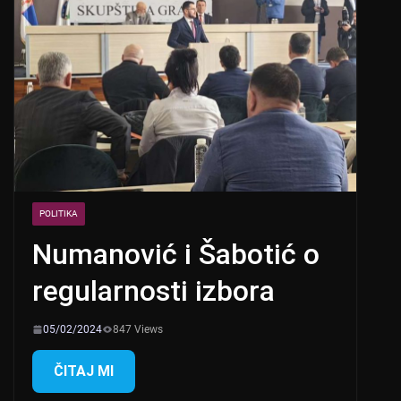
POLITIKA
Numanović i Šabotić o
regularnosti izbora
05/02/2024
847 Views
ČITAJ MI