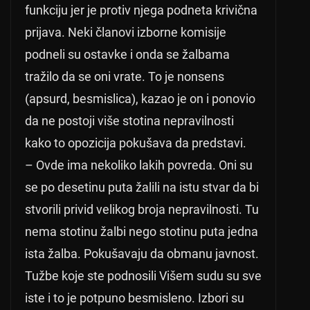
funkciju jer je protiv njega podneta krivična
prijava. Neki članovi izborne komisije
podneli su ostavke i onda se žalbama
tražilo da se oni vrate. To je nonsens
(apsurd, besmislica), kazao je on i ponovio
da ne postoji više stotina nepravilnosti
kako to opozicija pokušava da predstavi.
– Ovde ima nekoliko lakih povreda. Oni su
se po desetinu puta žalili na istu stvar da bi
stvorili privid velikog broja nepravilnosti. Tu
nema stotinu žalbi nego stotinu puta jedna
ista žalba. Pokušavaju da obmanu javnost.
Tužbe koje ste podnosili Višem sudu su sve
iste i to je potpuno besmisleno. Izbori su