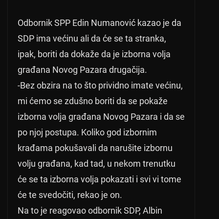
Odbornik SPP Edin Numanović kazao je da
SDP ima većinu ali da će se ta stranka,
ipak, boriti da dokaže da je izborna volja
građana Novog Pazara drugačija.
-Bez obzira na to što prividno imate većinu,
mi ćemo se zdušno boriti da se pokaže
izborna volja građana Novog Pazara i da se
po njoj postupa. Koliko god izbornim
krađama pokušavali da narušite izbornu
volju građana, kad tad, u nekom trenutku
će se ta izborna volja pokazati i svi vi tome
će te svedočiti, rekao je on.
Na to je reagovao odbornik SDP, Albin