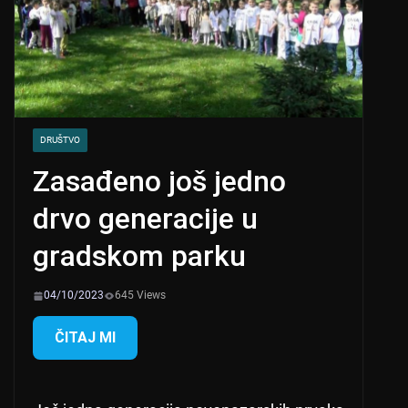
DRUŠTVO
Zasađeno još jedno
drvo generacije u
gradskom parku
04/10/2023
645 Views
ČITAJ MI