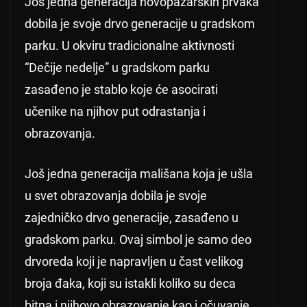
Još jedna generacija novopazarskih prvaka
dobila je svoje drvo generacije u gradskom
parku. U okviru tradicionalne aktivnosti
“Dečije nedelje” u gradskom parku
zasađeno je stablo koje će asocirati
učenike na njihov put odrastanja i
obrazovanja.
Još jedna generacija mališana koja je ušla
u svet obrazovanja dobila je svoje
zajedničko drvo generacije, zasađeno u
gradskom parku. Ovaj simbol je samo deo
drvoreda koji je napravljen u čast velikog
broja đaka, koji su istakli koliko su deca
bitna i njihovo obrazovanje kao i očuvanje