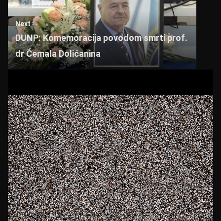
Next →
DUNP: Komemoracija povodom smrti prof.
dr Ćemala Dolićanina