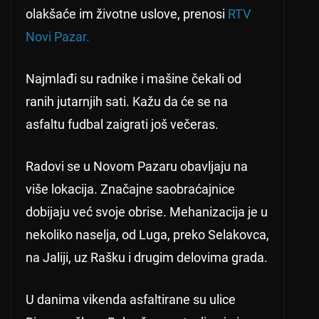
olakšaće im životne uslove, prenosi
RTV
Novi Pazar.
Najmlađi su radnike i mašine čekali od
ranih jutarnjih sati. Kažu da će se na
asfaltu fudbal zaigrati još večeras.
Radovi se u Novom Pazaru obavljaju na
više lokacija. Značajne saobraćajnice
dobijaju već svoje obrise. Mehanizacija je u
nekoliko naselja, od Luga, preko Selakovca,
na Jaliji, uz Rašku i drugim delovima grada.
U danima vikenda asfaltirane su ulice