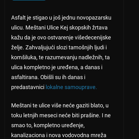
Asfalt je stigao u još jednu novopazarsku
ulicu. Meštani Ulice Kej skopskih žrtava
kažu da je ovo ostvarenje višedecenijske
želje. Zahvaljujući slozi tamošnjih ljudi i
komšiluka, te razumevanju nadležnih, ta
ulica kompletno je uređena, a danas i
asfaltirana. Obišli su ih danas i
predastavnici
lokalne samouprave.
Meštani te ulice više neće gaziti blato, u
toku letnjih meseci neće biti prašine. I ne
smao to, kompletno uređenje,
kanalizaciona i nova vodovodna mreža