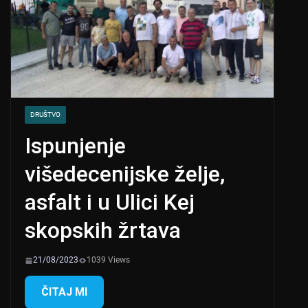
DRUŠTVO
Ispunjenje
višedecenijske želje,
asfalt i u Ulici Kej
skopskih žrtava
21/08/2023
1039 Views
ČITAJ MI