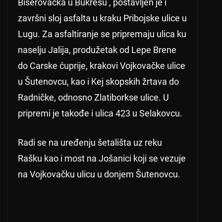
Biserovačka u Bukrešu , postavljen je i
završni sloj asfalta u kraku Pribojske ulice u
Lugu. Za asfaltiranje se pripremaju ulica ku
naselju Jalija, produžetak od Lepe Brene
do Carske ćuprije, krakovi Vojkovačke ulice
u Šutenovcu, kao i Kej skopskih žrtava do
Radničke, odnosno Zlatiborkse ulice. U
pripremi je takođe i ulica 423 u Selakovcu.
Radi se na uređenju šetališta uz reku
Rašku kao i most na Jošanici koji se vezuje
na Vojkovačku ulicu u donjem Šutenovcu.