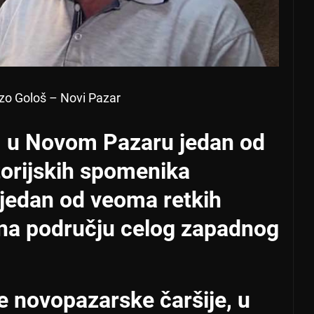
zo Gološ – Novi Pazar
 u Novom Pazaru jedan od
storijskih spomenika
 jedan od veoma retkih
 na području celog zapadnog
re novopazarske čaršije, u