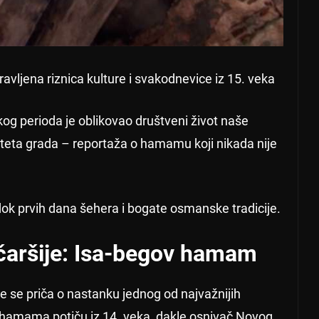
avljena riznica kulture i svakodnevice iz 15. veka
g perioda je oblikovao društveni život naše
iteta grada – reportaža o hamamu koji nikada nije
edok prvih dana šehera i bogate osmanske tradicije.
čaršije: Isa-begov hamam
e se priča o nastanku jednog od najvažnijih
 hamama potiču iz 14. veka, dakle osnivač Novog