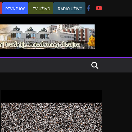
RTVNP iOS
TV UŽIVO
RADIO UŽIVO