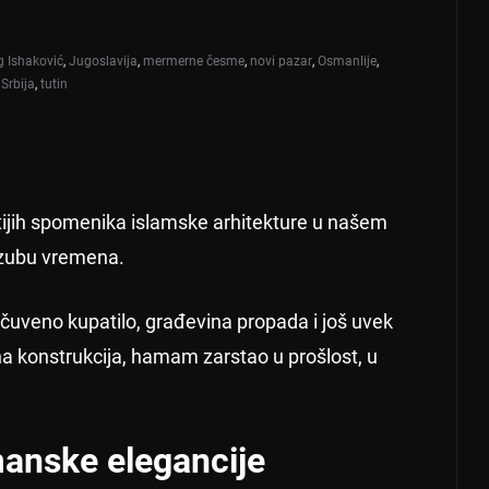
eg Ishaković
,
Jugoslavija
,
mermerne česme
,
novi pazar
,
Osmanlije
,
,
Srbija
,
tutin
ijih spomenika islamske arhitekture u našem
 zubu vremena.
d čuveno kupatilo, građevina propada i još uvek
a konstrukcija, hamam zarstao u prošlost, u
anske elegancije