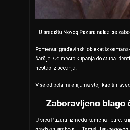
U središtu Novog Pazara nalazi se zabor
Pomenuti građevinski objekat iz osmansko
čaršije. Od mesta kupanja do stuba ident
nestao iz sećanja.
Više od pola milenijuma stoji kao tihi sv
Zaboravljeno blago 
U srcu Pazara, između kamena i pare, krij
gradskih simbola. – Temelji Isa-begovog