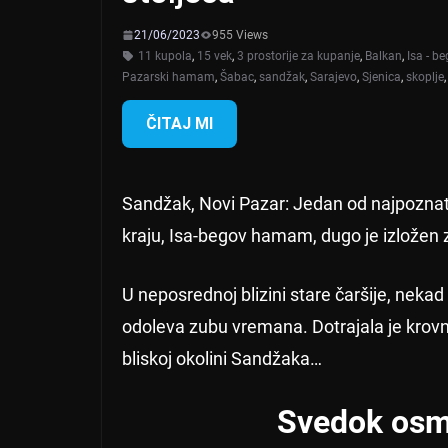
21/06/2023
955 Views
11 kupola
,
15 vek
,
3 prostorije za kupanje
,
Balkan
,
Isa - b
Pazarski hamam
,
Šabac
,
sandžak
,
Sarajevo
,
Sjenica
,
skoplje
ČITAJ MI
Sandžak, Novi Pazar: Jedan od najpoznat
kraju, Isa-begov hamam, dugo je izložen
U neposrednoj blizini stare čaršije, neka
odoleva zubu vremana. Dotrajala je krovn
bliskoj okolini Sandžaka…
Svedok osm