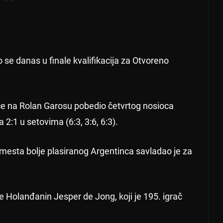
se danas u finale kvalifikacija za Otvoreno
šće na Rolan Garosu pobedio četvrtog nosioca
:1 u setovima (6:3, 3:6, 6:3).
 mesta bolje plasiranog Argentinca savladao je za
je Holanđanin Jesper de Jong, koji je 195. igrač