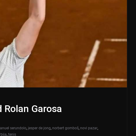
d Rolan Garosa
anuel serundolo
,
jesper de jong
,
norbert gomboš
,
novi pazar
,
rbija
,
tenis