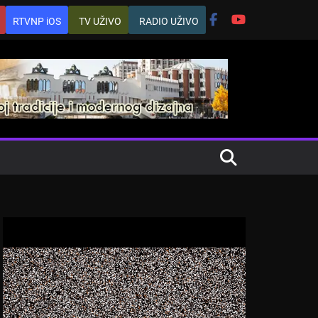
RTVNP iOS
TV UŽIVO
RADIO UŽIVO