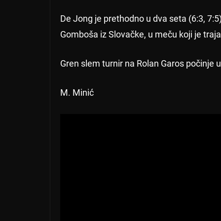
De Jong je prethodno u dva seta (6:3, 7:5)
Gomboša iz Slovačke, u meču koji je traja
Gren slem turnir na Rolan Garos počinje u
M. Minić