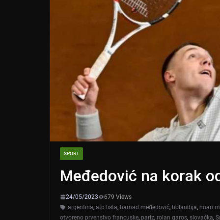
SPORT
Međedović na korak o
24/05/2023
679 Views
argentina
,
atp lista
,
hamad međedović
,
holandija
,
huan m
otvoreno prvenstvo francuske
,
pariz
,
rolan garos
,
slovačka
,
S