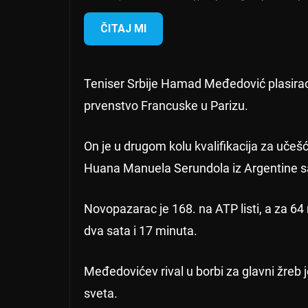
ČITAJ MI
Teniser Srbije Hamad Međedović plasirao 
prvenstvo Francuske u Parizu.
On je u drugom kolu kvalifikacija za uče
Huana Manuela Serundola iz Argentine sa 2
Novopazarac je 168. na ATP listi, a za 64
dva sata i 17 minuta.
Međedovićev rival u borbi za glavni žreb 
sveta.