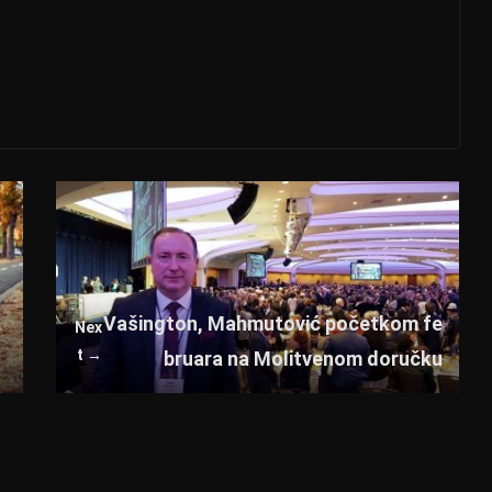
Vašington, Mahmutović početkom fe
Nex
t →
bruara na Molitvenom doručku