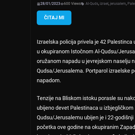
28/01/2023
600 Views
Al-Quds
,
izrael
,
jerusalem
,
Pale
ČITAJ MI
Izraelska policija privela je 42 Palestin
u okupiranom Istočnom Al-Qudsu/Jerusa
oružanom napadu u jevrejskom naselju na
Qudsa/Jerusalema. Portparol izraelske po
napadom.
Tenzije na Bliskom istoku porasle su nak
ubijeno devet Palestinaca u izbjegličkom
Qudsu/Jerusalemu ubijen je i 22-godišnji
početka ove godine na okupiranim Zapad