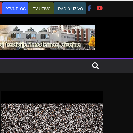
RTVNP iOS
TV UŽIVO
RADIO UŽIVO