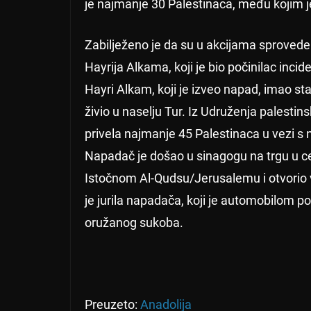
je najmanje 30 Palestinaca, među kojim je 
Zabilježeno je da su u akcijama sproveden
Hayrija Alkama, koji je bio počinilac inci
Hayri Alkam, koji je izveo napad, imao s
živio u naselju Tur. Iz Udruženja palestin
privela najmanje 45 Palestinaca u vezi 
Napadač je došao u sinagogu na trgu u c
Istočnom Al-Qudsu/Jerusalemu i otvorio va
je jurila napadača, koji je automobilom po
oružanog sukoba.
Preuzeto:
Anadolija