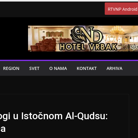
RTVNP Android
REGION
SVET
O NAMA
KONTAKT
ARHIVA
gi u Istočnom Al-Qudsu:
ca