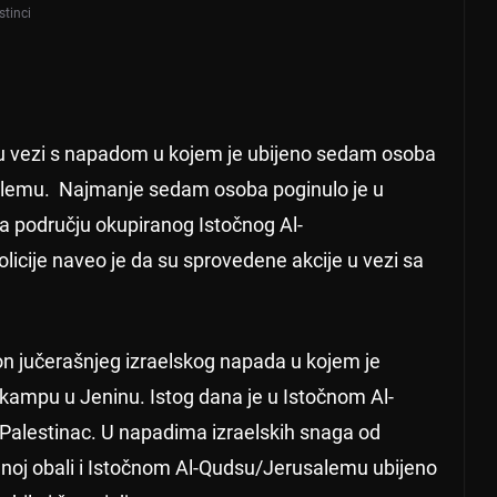
stinci
ca u vezi s napadom u kojem je ubijeno sedam osoba
lemu. Najmanje sedam osoba poginulo je u
 području okupiranog Istočnog Al-
licije naveo je da su sprovedene akcije u vezi sa
on jučerašnjeg izraelskog napada u kojem je
 kampu u Jeninu. Istog dana je u Istočnom Al-
 Palestinac. U napadima izraelskih snaga od
noj obali i Istočnom Al-Qudsu/Jerusalemu ubijeno