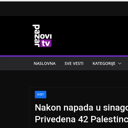
Skip
to
content
NASLOVNA
SVE VESTI
KATEGORIJE
SVET
Nakon napada u sinago
Privedena 42 Palestin