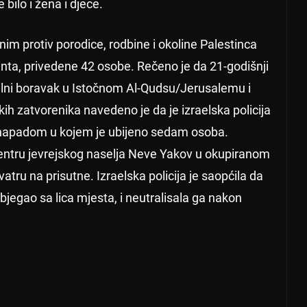
bilo i žena i djece.
im protiv porodice, rodbine i okoline Palestinca
denta, privedene 42 osobe. Rečeno je da 21-godišnji
talni boravak u Istočnom Al-Qudsu/Jerusalemu i
skih zatvorenika navedeno je da je izraelska policija
s napadom u kojem je ubijeno sedam osoba.
entru jevrejskog naselja Neve Yakov u okupiranom
tru na prisutne. Izraelska policija je saopćila da
bjegao sa lica mjesta, i neutralisala ga nakon