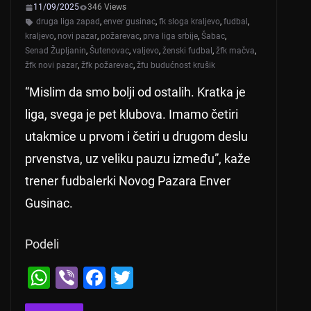
11/09/2025
346 Views
druga liga zapad
,
enver gusinac
,
fk sloga kraljevo
,
fudbal
,
kraljevo
,
novi pazar
,
požarevac
,
prva liga srbije
,
Šabac
,
Senad Župljanin
,
Šutenovac
,
valjevo
,
ženski fudbal
,
žfk mačva
,
žfk novi pazar
,
žfk požarevac
,
žfu budućnost krušik
“Mislim da smo bolji od ostalih. Kratka je
liga, svega je pet klubova. Imamo četiri
utakmice u prvom i četiri u drugom deslu
prvenstva, uz veliku pauzu između”, kaže
trener fudbalerki Novog Pazara Enver
Gusinac.
Podeli
W
Vi
F
T
h
b
a
wi