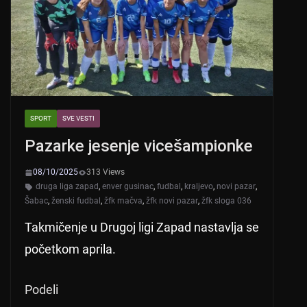
p
o
k
SPORT
SVE VESTI
Pazarke jesenje vicešampionke
08/10/2025
313 Views
druga liga zapad
,
enver gusinac
,
fudbal
,
kraljevo
,
novi pazar
,
Šabac
,
ženski fudbal
,
žfk mačva
,
žfk novi pazar
,
žfk sloga 036
Takmičenje u Drugoj ligi Zapad nastavlja se
početkom aprila.
Podeli