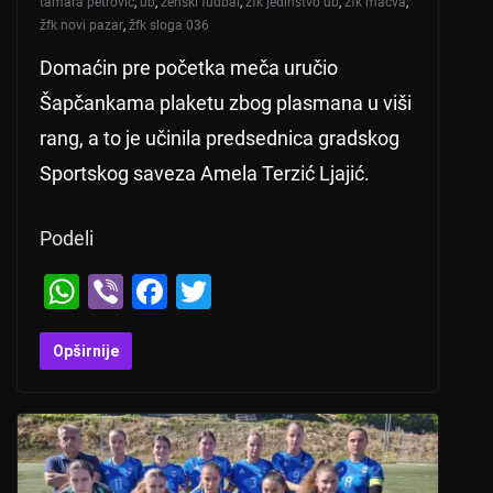
tamara petrović
,
ub
,
ženski fudbal
,
žfk jedinstvo ub
,
žfk mačva
,
žfk novi pazar
,
žfk sloga 036
Domaćin pre početka meča uručio
Šapčankama plaketu zbog plasmana u viši
rang, a to je učinila predsednica gradskog
Sportskog saveza Amela Terzić Ljajić.
Podeli
W
Vi
F
T
h
b
a
wi
at
er
c
tt
Opširnije
s
e
er
A
b
p
o