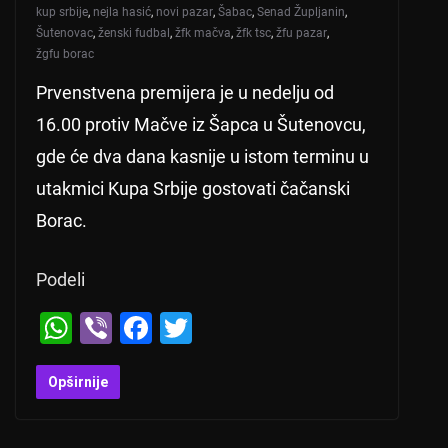
kup srbije
,
nejla hasić
,
novi pazar
,
Šabac
,
Senad Župljanin
,
Šutenovac
,
ženski fudbal
,
žfk mačva
,
žfk tsc
,
žfu pazar
,
žgfu borac
Prvenstvena premijera je u nedelju od
16.00 protiv Mačve iz Šapca u Šutenovcu,
gde će dva dana kasnije u istom terminu u
utakmici Kupa Srbije gostovati čačanski
Borac.
Podeli
W
Vi
F
T
h
b
a
wi
at
er
c
tt
Opširnije
s
e
er