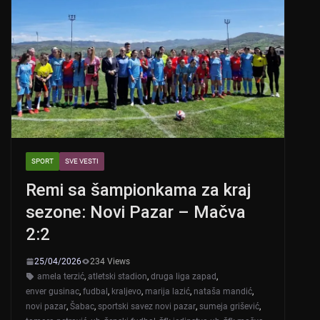
SPORT
SVE VESTI
Remi sa šampionkama za kraj
sezone: Novi Pazar – Mačva
2:2
25/04/2026
234 Views
amela terzić
,
atletski stadion
,
druga liga zapad
,
enver gusinac
,
fudbal
,
kraljevo
,
marija lazić
,
nataša mandić
,
novi pazar
,
Šabac
,
sportski savez novi pazar
,
sumeja grišević
,