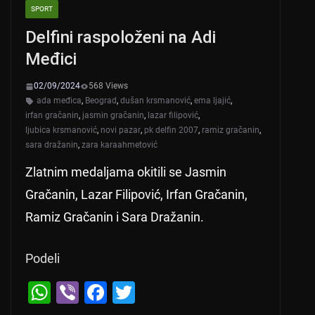
SPORT
Delfini raspoloženi na Adi
Međici
02/09/2024
568 Views
ada međica
,
Beograd
,
dušan krsmanović
,
ema ljajić
,
irfan gračanin
,
jasmin gračanin
,
lazar filipović
,
ljubica krsmanović
,
novi pazar
,
pk delfin 2007
,
ramiz gračanin
,
sara dražanin
,
zara karaahmetović
Zlatnim medaljama okitili se Jasmin
Gračanin, Lazar Filipović, Irfan Gračanin,
Ramiz Gračanin i Sara Dražanin.
Podeli
W
Vi
F
T