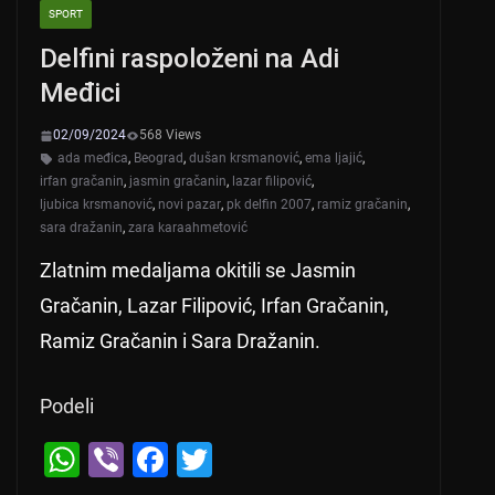
SPORT
Delfini raspoloženi na Adi
Međici
02/09/2024
568 Views
ada međica
,
Beograd
,
dušan krsmanović
,
ema ljajić
,
irfan gračanin
,
jasmin gračanin
,
lazar filipović
,
ljubica krsmanović
,
novi pazar
,
pk delfin 2007
,
ramiz gračanin
,
sara dražanin
,
zara karaahmetović
Zlatnim medaljama okitili se Jasmin
Gračanin, Lazar Filipović, Irfan Gračanin,
Ramiz Gračanin i Sara Dražanin.
Podeli
W
Vi
F
T