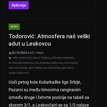
h
b
a
wi
at
er
c
tt
Opširnije
s
e
er
A
b
SPORT
p
o
Todorović: Atmosfera naš veliki
p
o
adut u Leskovcu
k
26/10/2023
651 Views
altin islamović
,
damir čiglikov
,
džordan kalahan
,
kk zdravlje leskovac
,
kls
,
košarka
,
leskovac
,
novi pazar
,
okk novi pazar
,
skot blekni
,
src dubočica
,
zak harvi
,
zoran todorović
Uoči petog kola Košarkaške lige Srbije,
Pazarci su među timovima rangiranim
između druge i četvrte pozicije na tabeli sa
skorom 3/1, a Leskovčani se sa 1/3 nalaze