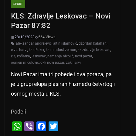
SPORT
KLS: Zdravlje Leskovac – Novi
Pazar 87:82
28/10/2023
564 Views
aleksandar andrejević
,
altin islamović
,
džordan kalahan
,
elvis harvi
,
kk džoker
,
kk mladost zemun
,
kk zdravlje leskovac
,
kls
,
košarka
,
leskovac
,
nemanja nikolić
,
novi pazar
,
ognjen miculović
,
okk novi pazar
,
zak harvi
Novi Pazar ima tri pobede i dva poraza, pa
je u grupi ekipa plasiranih između četvrtog i
osmog mesta u KLS.
Podeli
W
Vi
F
T