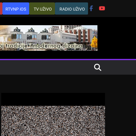
RTVNP iOS
TV UŽIVO
RADIO UŽIVO