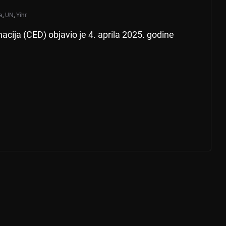
a
,
UN
,
Yihr
acija (CED) objavio je 4. aprila 2025. godine