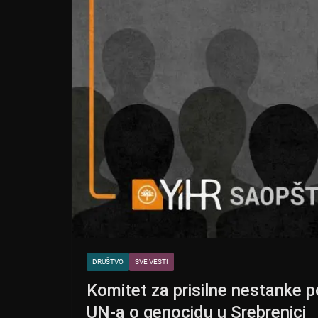
DRUŠTVO
SVE VESTI
Komitet za prisilne nestanke p
UN-a o genocidu u Srebrenici