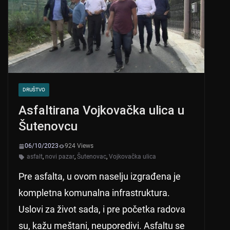
p
o
k
DRUŠTVO
Asfaltirana Vojkovačka ulica u
Šutenovcu
06/10/2023
924 Views
asfalt
,
novi pazar
,
Šutenovac
,
Vojkovačka ulica
Pre asfalta, u ovom naselju izgrađena je
kompletna komunalna infrastruktura.
Uslovi za život sada, i pre početka radova
su, kažu meštani, neuporedivi. Asfaltu se