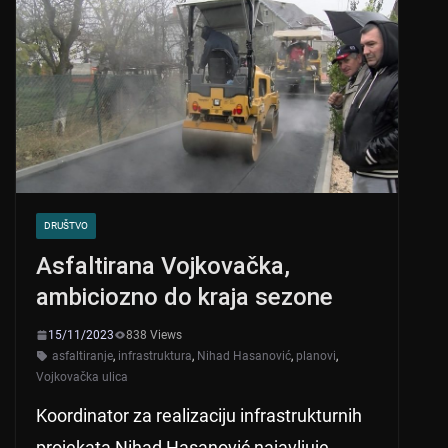
DRUŠTVO
Asfaltirana Vojkovačka,
ambiciozno do kraja sezone
15/11/2023
838 Views
asfaltiranje
,
infrastruktura
,
Nihad Hasanović
,
planovi
,
Vojkovačka ulica
Koordinator za realizaciju infrastrukturnih
projekata Nihad Hasanović najavljuje