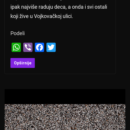
ipak najviše raduju deca, a onda i svi ostali
koji žive u Vojkovačkoj ulici.
Podeli
W
Vi
F
T
h
b
a
wi
at
er
c
tt
Opširnije
s
e
er
A
b
p
o
p
o
k