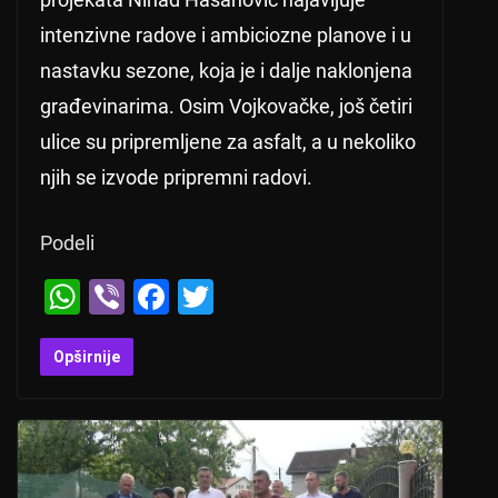
intenzivne radove i ambiciozne planove i u
nastavku sezone, koja je i dalje naklonjena
građevinarima. Osim Vojkovačke, još četiri
ulice su pripremljene za asfalt, a u nekoliko
njih se izvode pripremni radovi.
Podeli
W
Vi
F
T
h
b
a
wi
at
er
c
tt
Opširnije
s
e
er
A
b
p
o