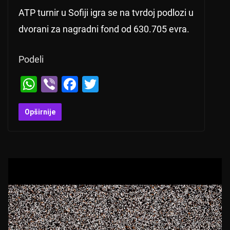
ATP turnir u Sofiji igra se na tvrdoj podlozi u
dvorani za nagradni fond od 630.705 evra.
Podeli
W
Vi
F
T
h
b
a
wi
at
er
c
tt
Opširnije
s
e
er
A
b
p
o
p
o
k