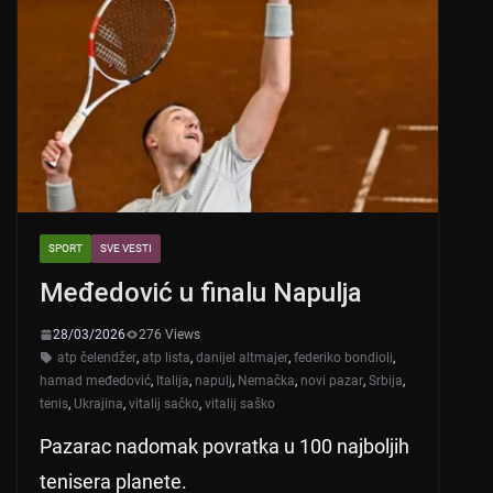
SPORT
SVE VESTI
Međedović u finalu Napulja
28/03/2026
276 Views
atp čelendžer
,
atp lista
,
danijel altmajer
,
federiko bondioli
,
hamad međedović
,
Italija
,
napulj
,
Nemačka
,
novi pazar
,
Srbija
,
tenis
,
Ukrajina
,
vitalij sačko
,
vitalij saško
Pazarac nadomak povratka u 100 najboljih
tenisera planete.