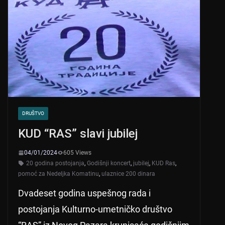
DRUŠTVO
KUD “RAS” slavi jubilej
04/01/2024
605 Views
20 godina postojanja
,
Godišnji koncert
,
jubilej
,
KUD Ras
,
pomoć za Nedeljka Komatinu
,
ulaznice 200 dinara
Dvadeset godina uspešnog rada i
postojanja Kulturno-umetničko društvo