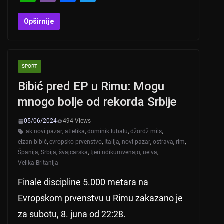
h
b
a
wi
at
er
c
tt
Opširnije
s
e
er
A
b
SPORT
p
o
Bibić pred EP u Rimu: Mogu
p
o
mnogo bolje od rekorda Srbije
k
05/06/2024
494 Views
ak novi pazar
,
atletika
,
dominik lubalu
,
džordž mils
,
elzan bibić
,
evropsko prvenstvo
,
Italija
,
novi pazar
,
ostrava
,
rim
,
Španija
,
Srbija
,
švajcarska
,
tjeri ndikumvenajo
,
uelva
,
Velika Britanija
Finale discipline 5.000 metara na
Evropskom prvenstvu u Rimu zakazano je
za subotu, 8. juna od 22:28.