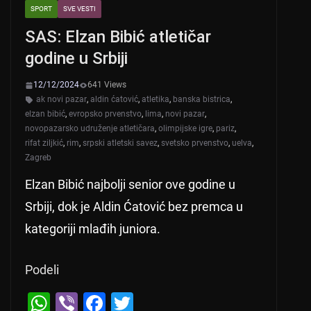
SPORT
SVE VESTI
SAS: Elzan Bibić atletičar
godine u Srbiji
12/12/2024
641 Views
ak novi pazar
,
aldin ćatović
,
atletika
,
banska bistrica
,
elzan bibić
,
evropsko prvenstvo
,
lima
,
novi pazar
,
novopazarsko udruženje atletičara
,
olimpijske igre
,
pariz
,
rifat ziljkić
,
rim
,
srpski atletski savez
,
svetsko prvenstvo
,
uelva
,
Zagreb
Elzan Bibić najbolji senior ove godine u
Srbiji, dok je Aldin Ćatović bez premca u
kategoriji mlađih juniora.
Podeli
W
Vi
F
T