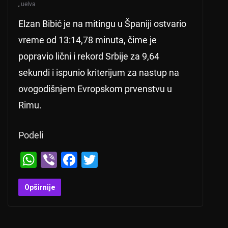
,
uelva
Elzan Bibić je na mitingu u Španiji ostvario
vreme od 13:14,78 minuta, čime je
popravio lični i rekord Srbije za 9,64
sekundi i ispunio kriterijum za nastup na
ovogodišnjem Evropskom prvenstvu u
Rimu.
Podeli
W
Vi
F
T
h
b
a
wi
at
er
c
tt
Opširnije
s
e
er
A
b