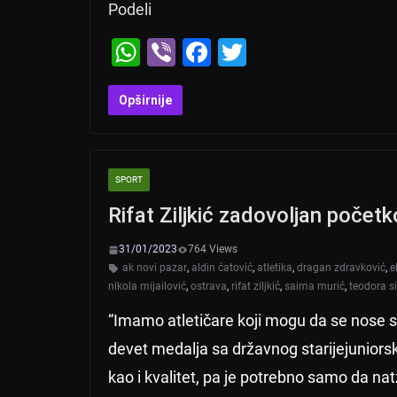
Podeli
W
Vi
F
T
h
b
a
wi
at
er
c
tt
Opširnije
s
e
er
A
b
SPORT
p
o
Rifat Ziljkić zadovoljan poče
p
o
k
31/01/2023
764 Views
ak novi pazar
,
aldin ćatović
,
atletika
,
dragan zdravković
,
e
nikola mijailović
,
ostrava
,
rifat ziljkić
,
saima murić
,
teodora s
“Imamo atletičare koji mogu da se nose sa
devet medalja sa državnog starijejuniorsk
kao i kvalitet, pa je potrebno samo da na