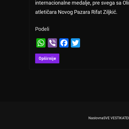
internacionalne medalje, pre svega sa Oli
atletičara Novog Pazara Rifat Ziljkić.
Podeli
W
Vi
F
T
h
b
a
wi
at
er
c
tt
Opširnije
s
e
er
A
b
p
o
p
o
k
Naslovna
SVE VESTI
KATE