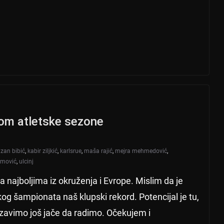
tkom atletske sezone
lzan bibić
,
kabir ziljkić
,
karlsrue
,
maša rajić
,
mejra mehmedović
,
imović
,
ulcinj
 najboljima iz okruženja i Evrope. Mislim da je
og šampionata naš klupski rekord. Potencijal je tu,
tzavimo još jače da radimo. Očekujem i