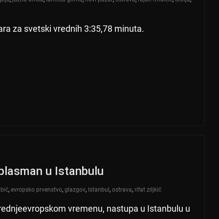
a za svetski vrednih 3:35,78 minuta.
k plasman u Istanbulu
ibić
,
evropsko prvenstvo
,
glazgov
,
Istanbul
,
ostrava
,
rifat ziljkić
 srednjeevropskom vremenu, nastupa u Istanbulu u