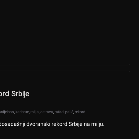
ord Srbije
anijelson
,
karlsrue
,
milja
,
ostrava
,
rafael palič
,
rekord
dosadašnji dvoranski rekord Srbije na milju.