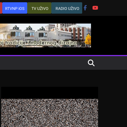
RTVNP iOS
TV UŽIVO
RADIO UŽIVO