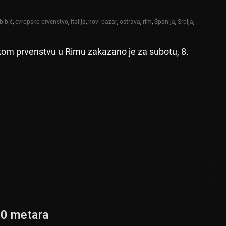
bibić
,
evropsko prvenstvo
,
Italija
,
novi pazar
,
ostrava
,
rim
,
Španija
,
Srbija
,
kom prvenstvu u Rimu zakazano je za subotu, 8.
00 metara