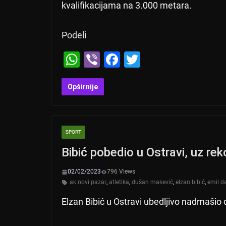
kvalifikacijama na 3.000 metara.
Podeli
W
Vi
F
T
h
b
a
wi
at
er
c
tt
Opširnije
s
e
er
A
b
SPORT
p
o
Bibić pobedio u Ostravi, uz rek
p
o
k
02/02/2023
796 Views
ak novi pazar
,
atletika
,
dušan makević
,
elzan bibić
,
emil d
Elzan Bibić u Ostravi ubedljivo nadmašio 