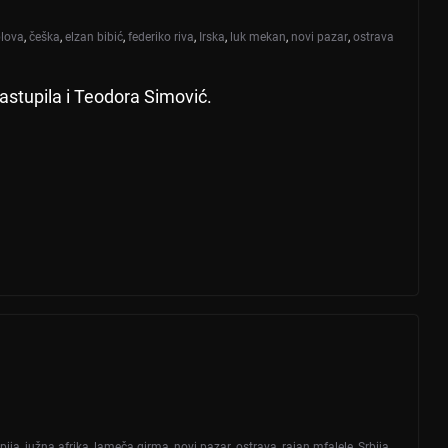
blova
,
češka
,
elzan bibić
,
federiko riva
,
Irska
,
luk mekan
,
novi pazar
,
ostrava
astupila i Teodora Simović.
pija
,
južna afrika
,
lameča girma
,
novi pazar
,
ostrava
,
rajan mfalele
,
Srbija
,