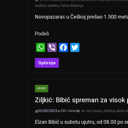
svetska atletika
,
Velika Britanija
Novopazarac u Češkoj prešao 1.500 metar
Podeli
W
Vi
F
T
h
b
a
wi
at
er
c
tt
Opširnije
s
e
er
A
b
SPORT
p
o
Ziljkić: Bibić spreman za viso
p
o
k
02/03/2023
580 Views
ak novi pazar
,
atletika
,
elzan b
Elzan Bibić u subotu ujutru, od 08.00 po