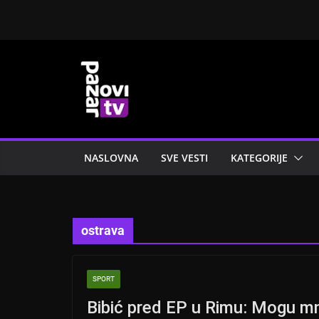
Skip
to
content
NASLOVNA
SVE VESTI
KATEGORIJE
ostrava
SPORT
Bibić pred EP u Rimu: Mogu mn