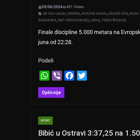
05/06/2024
491 Views
ak novi pazar
,
atletika
,
dominik lubalu
,
džordž mils
,
elzan 
švajcarska
,
tjeri ndikumvenajo
,
uelva
,
Velika Britanija
Finale discipline 5.000 metara na Evrops
juna od 22:28.
Podeli
W
Vi
F
T
h
b
a
wi
at
er
c
tt
Opširnije
s
e
er
A
b
SPORT
p
o
Bibić u Ostravi 3:37,25 na 1.5
p
o