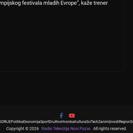
mpijskog festivala mladih Evrope”, kaže trener
GORIJE
Politika
Ekonomija
Sport
Društvo
Hronika
Kultura
SciTech
Zanimljivosti
Region
S
Copyright © 2026
Radio Televizija Novi Pazar
. All rights reserved.