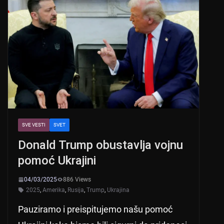
A
b
p
o
p
o
k
SVE VESTI
SVET
Donald Trump obustavlja vojnu
pomoć Ukrajini
04/03/2025
886 Views
2025
,
Amerika
,
Rusija
,
Trump
,
Ukrajina
Pauziramo i preispitujemo našu pomoć