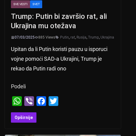
SVE VESTI
SVET
Trump: Putin bi završio rat, ali
Ukrajina mu otežava
07/03/2025
885 Views
Putin
,
rat
,
Rusija
,
Trump
,
Ukrajina
Upitan da li Putin koristi pauzu u isporuci
vojne pomoći SAD-a Ukrajini, Trump je
rekao da Putin radi ono
Podeli
W
Vi
F
T
h
b
a
wi
at
er
c
tt
Opširnije
s
e
er