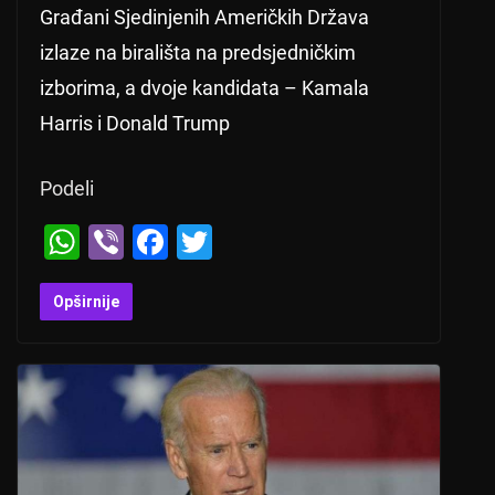
Građani Sjedinjenih Američkih Država
izlaze na birališta na predsjedničkim
izborima, a dvoje kandidata – Kamala
Harris i Donald Trump
Podeli
W
Vi
F
T
h
b
a
wi
at
er
c
tt
Opširnije
s
e
er
A
b
p
o
p
o
k