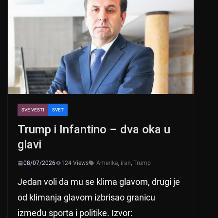
SVE VESTI
SVET
Trump i Infantino – dva oka u
glavi
08/07/2026
124 Views
Amerika
,
iran
,
Trump
Jedan voli da mu se klima glavom, drugi je
od klimanja glavom izbrisao granicu
između sporta i politike. Izvor: