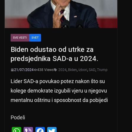
SVE VESTI
SVET
Biden odustao od utrke za
predsjednika SAD-a u 2024.
21/07/2024
438 Views
2024
,
Biden
,
izbori
,
SAD
,
Trump
Lider SAD-a povukao potez nakon što su
kolege demokrate izgubili vjeru u njegovu
mentalnu oštrinu i sposobnost da pobijedi
Podeli
W
Vi
F
T