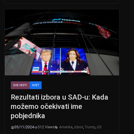
s
e
er
A
b
p
o
p
o
k
SVE VESTI
SVET
Rezultati izbora u SAD-u: Kada
možemo očekivati ime
pobjednika
05/11/2024
512 Views
Amerika
,
izbori
,
Trump
,
US