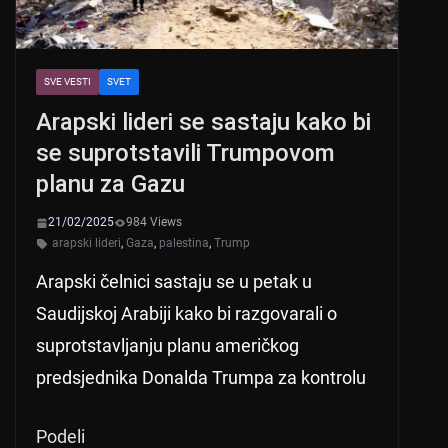
SVE VESTI
SVET
Arapski lideri se sastaju kako bi
se suprotstavili Trumpovom
planu za Gazu
21/02/2025
984 Views
arapski lideri
,
Gaza
,
palestina
,
Trump
Arapski čelnici sastaju se u petak u
Saudijskoj Arabiji kako bi razgovarali o
suprotstavljanju planu američkog
predsjednika Donalda Trumpa za kontrolu
Podeli