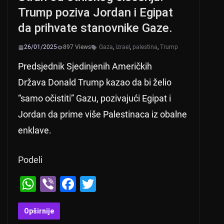
Trump poziva Jordan i Egipat
da prihvate stanovnike Gaze.
26/01/2025
897 Views
Gaza
,
izrael
,
palestina
,
Trump
Predsjednik Sjedinjenih Američkih
Država Donald Trump kazao da bi želio
“samo očistiti” Gazu, pozivajući Egipat i
Jordan da prime više Palestinaca iz obalne
enklave.
Podeli
W
Vi
F
T
h
b
a
wi
at
er
c
tt
Opširnije