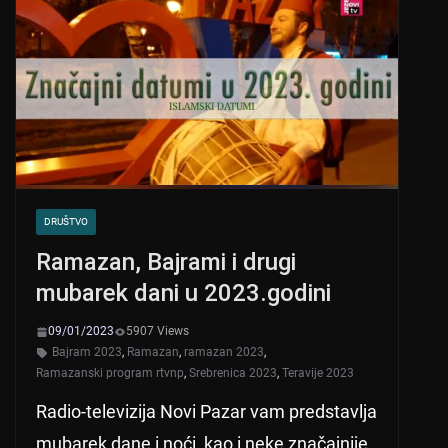
DRUŠTVO
Ramazan, Bajrami i drugi
mubarek dani u 2023.godini
09/01/2023
5907 Views
Bajram 2023
,
Ramazan
,
ramazan 2023
,
Ramazanski program rtvnp
,
Srebrenica 2023
,
Teravije 2023
Radio-televizija Novi Pazar vam predstavlja
mubarek dane i noći, kao i neke značajnije