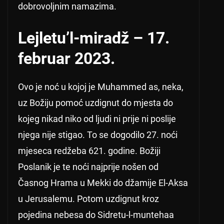
dobrovoljnim namazima.
Lejletu’l-miradž – 17.
februar 2023.
Ovo je noć u kojoj je Muhammed as, neka,
uz Božiju pomoć uzdignut do mjesta do
kojeg nikad niko od ljudi ni prije ni poslije
njega nije stigao. To se dogodilo 27. noći
mjeseca redžeba 621. godine. Božiji
Poslanik je te noći najprije nošen od
Časnog Hrama u Mekki do džamije El-Aksa
u Jerusalemu. Potom uzdignut kroz
pojedina nebesa do Sidretu-l-muntehaa