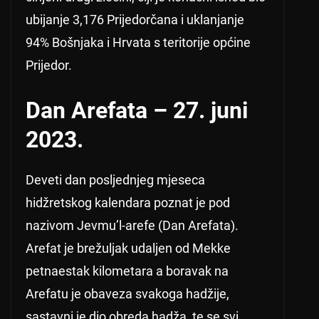
ubijanje 3,176 Prijedorčana i uklanjanje
94% Bošnjaka i Hrvata s teritorije općine
Prijedor.
Dan Arefata – 27. juni
2023.
Deveti dan posljednjeg mjeseca
hidžretskog kalendara poznat je pod
nazivom Jevmu’l-arefe (Dan Arefata).
Arefat je brežuljak udaljen od Mekke
petnaestak kilometara a boravak na
Arefatu je obaveza svakoga hadžije,
sastavni je dio obreda hadža, te se svi