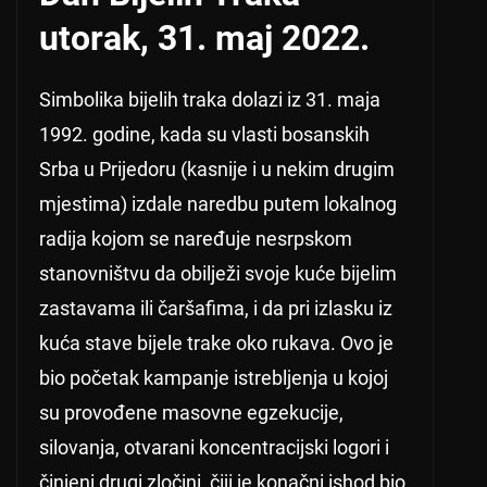
utorak, 31. maj 2022.
Simbolika bijelih traka dolazi iz 31. maja
1992. godine, kada su vlasti bosanskih
Srba u Prijedoru (kasnije i u nekim drugim
mjestima) izdale naredbu putem lokalnog
radija kojom se naređuje nesrpskom
stanovništvu da obilježi svoje kuće bijelim
zastavama ili čaršafima, i da pri izlasku iz
kuća stave bijele trake oko rukava. Ovo je
bio početak kampanje istrebljenja u kojoj
su provođene masovne egzekucije,
silovanja, otvarani koncentracijski logori i
činjeni drugi zločini, čiji je konačni ishod bio