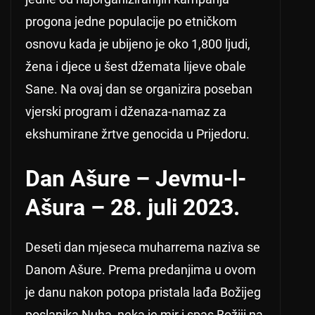
progona jedne populacije po etničkom
osnovu kada je ubijeno je oko 1,800 ljudi,
žena i djece u šest džemata lijeve obale
Sane. Na ovaj dan se organizira poseban
vjerski program i dženaza-namaz za
ekshumirane žrtve genocida u Prijedoru.
Dan Ašure – Jevmu-l-
Ašura – 28. juli 2023.
Deseti dan mjeseca muharrema naziva se
Danom Ašure. Prema predanjima u ovom
je danu nakon potopa pristala lađa Božijeg
poslanika Nuha, neka je mir i spas Božiji na