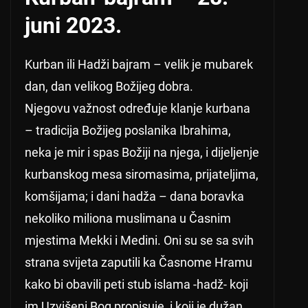
juni 2023.
Kurban ili Hadži bajram – velik je mubarek
dan, dan velikog Božijeg dobra.
Njegovu važnost određuje klanje kurbana
– tradicija Božijeg poslanika Ibrahima,
neka je mir i spas Božiji na njega, i dijeljenje
kurbanskog mesa siromasima, prijateljima,
komšijama; i dani hadža – dana boravka
nekoliko miliona muslimana u Časnim
mjestima Mekki i Medini. Oni su se sa svih
strana svijeta zaputili ka Časnome Hramu
kako bi obavili peti stub islama -hadž- koji
im Uzvišeni Bog propisuje, i koji je dužan