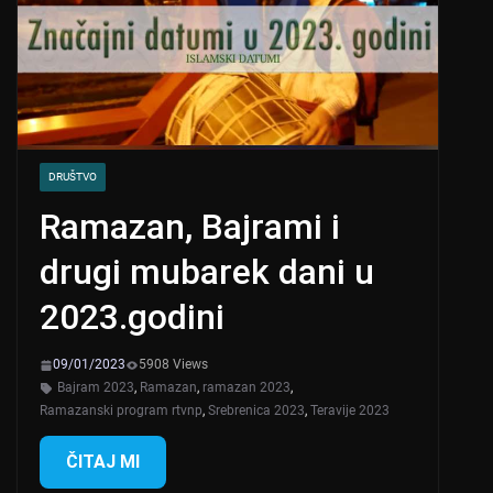
DRUŠTVO
Ramazan, Bajrami i
drugi mubarek dani u
2023.godini
09/01/2023
5908 Views
Bajram 2023
,
Ramazan
,
ramazan 2023
,
Ramazanski program rtvnp
,
Srebrenica 2023
,
Teravije 2023
ČITAJ MI