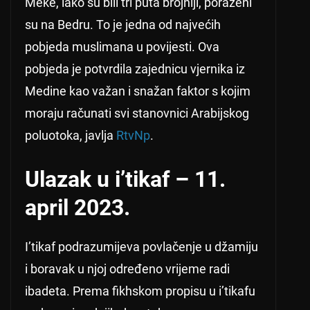
Meke, iako su bili tri puta brojniji, poraženi
su na Bedru. To je jedna od najvećih
pobjeda muslimana u povijesti. Ova
pobjeda je potvrdila zajednicu vjernika iz
Medine kao važan i snažan faktor s kojim
moraju računati svi stanovnici Arabijskog
poluotoka, javlja
RtvNp
.
Ulazak u i’tikaf – 11.
april 2023.
I’tikaf podrazumijeva povlačenje u džamiju
i boravak u njoj određeno vrijeme radi
ibadeta. Prema fikhskom propisu u i’tikafu