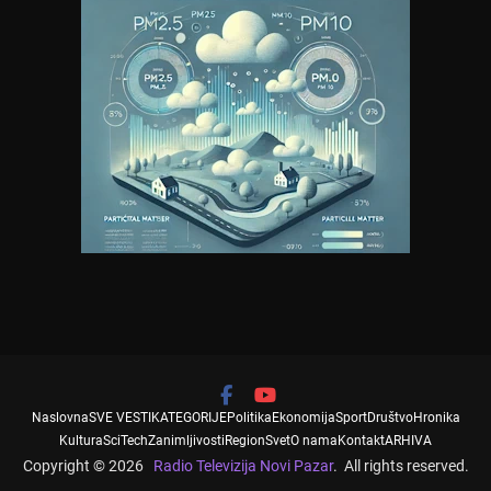
Naslovna
SVE VESTI
KATEGORIJE
Politika
Ekonomija
Sport
Društvo
Hronika
Kultura
SciTech
Zanimljivosti
Region
Svet
O nama
Kontakt
ARHIVA
Copyright © 2026
Radio Televizija Novi Pazar
. All rights reserved.