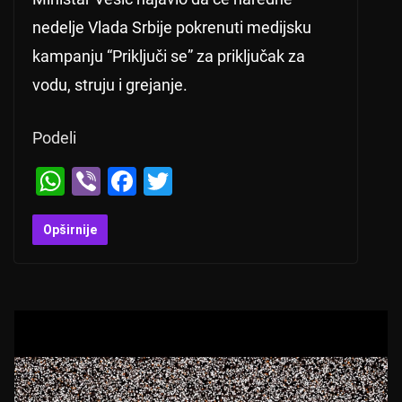
nedelje Vlada Srbije pokrenuti medijsku
kampanju “Priključi se” za priključak za
vodu, struju i grejanje.
Podeli
W
Vi
F
T
h
b
a
wi
at
er
c
tt
Opširnije
s
e
er
A
b
p
o
p
o
k