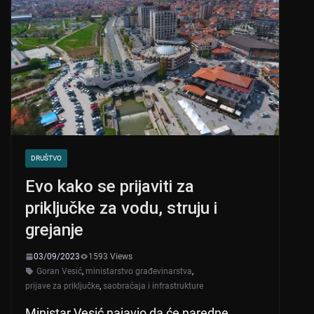
DRUŠTVO
Evo kako se prijaviti za
priključke za vodu, struju i
grejanje
03/09/2023
1593 Views
Goran Vesić
,
ministarstvo građevinarstva
,
prijave za priključke
,
saobraćaja i infrastrukture
Ministar Vesić najavio da će naredne