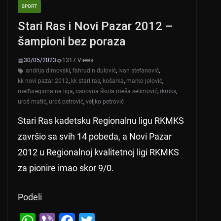
SPORT
Stari Ras i Novi Pazar 2012 –
šampioni bez poraza
30/05/2023
1317 Views
andrija dimovski
,
fahrudin đulović
,
ivan stefanović
,
kk novi pazar 2012
,
kk stari ras
,
košarka
,
marko jolović
,
međuregionalna liga
,
osnovna škola meša selimović
,
rkmks
,
uroš matić
,
uroš petrović
,
veljko petrović
Stari Ras kadetsku Regionalnu ligu RKMKS
završio sa svih 14 pobeda, a Novi Pazar
2012 u Regionalnoj kvalitetnoj ligi RKMKS
za pionire imao skor 9/0.
Podeli