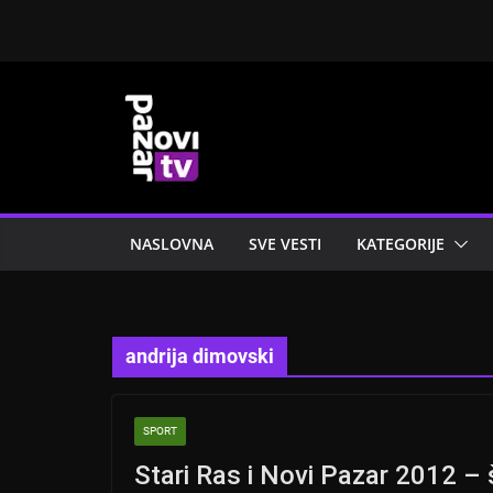
Skip
to
content
NASLOVNA
SVE VESTI
KATEGORIJE
andrija dimovski
SPORT
Stari Ras i Novi Pazar 2012 –