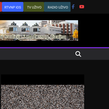
RTVNP iOS
TV UŽIVO
RADIO UŽIVO