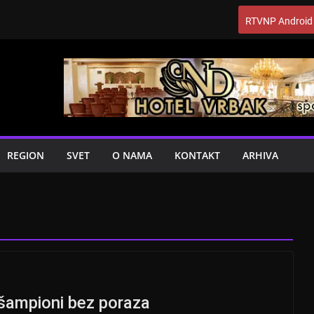
RTVNP Android
REGION
SVET
O NAMA
KONTAKT
ARHIVA
 šampioni bez poraza