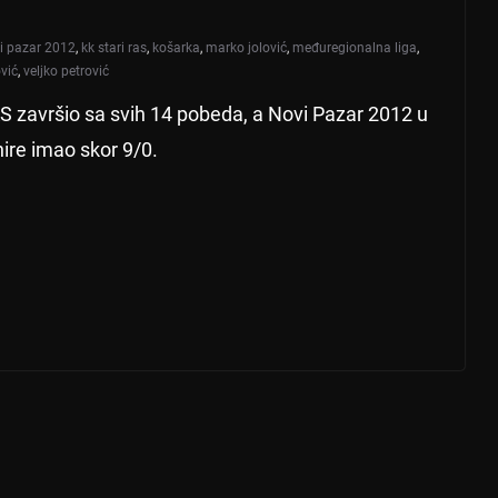
i pazar 2012
,
kk stari ras
,
košarka
,
marko jolović
,
međuregionalna liga
,
vić
,
veljko petrović
S završio sa svih 14 pobeda, a Novi Pazar 2012 u
nire imao skor 9/0.