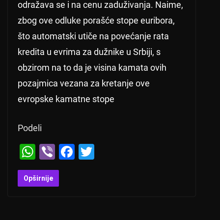
odražava se i na cenu zaduživanja. Naime,
zbog ove odluke porašće stope euribora,
što automatski utiče na povećanje rata
kredita u evrima za dužnike u Srbiji, s
obzirom na to da je visina kamata ovih
pozajmica vezana za kretanje ove
evropske kamatne stope
Podeli
W
Vi
F
T
h
b
a
wi
at
er
c
tt
Opširnije
s
e
er
A
b