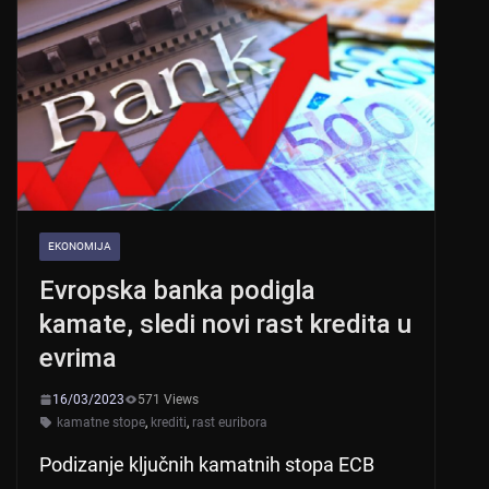
EKONOMIJA
Evropska banka podigla
kamate, sledi novi rast kredita u
evrima
16/03/2023
571 Views
kamatne stope
,
krediti
,
rast euribora
Podizanje ključnih kamatnih stopa ECB