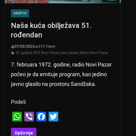
DRUŠTVO
Naša kuća obilježava 51.
rođendan
07/02/2023
673 Views
51 godina RTV Novi Pazar
,
novi pazar
,
Radio Novi Pazar
7. februara 1972. godine, radio Novi Pazar
počeo je da emituje program, kao jedino
javno glasilo na prostoru Sandžaka.
Podeli
W
Vi
F
T
h
b
a
wi
Opširnije