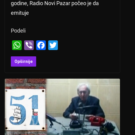
godine, Radio Novi Pazar počeo je da
emituje
Podeli
W
Vi
F
T
h
b
a
wi
at
er
c
tt
Opširnije
s
e
er
A
b
p
o
p
o
k