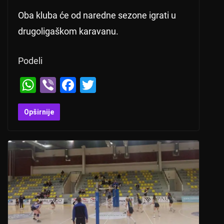
Oba kluba će od naredne sezone igrati u
drugoligaškom karavanu.
Podeli
W
Vi
F
T
h
b
a
wi
at
er
c
tt
Opširnije
s
e
er
A
b
p
o
p
o
k