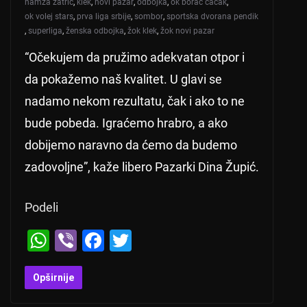
hamza zatrić
,
klek
,
novi pazar
,
odbojka
,
ok borac čačak
,
ok volej stars
,
prva liga srbije
,
sombor
,
sportska dvorana pendik
,
superliga
,
ženska odbojka
,
žok klek
,
žok novi pazar
“Očekujem da pružimo adekvatan otpor i
da pokažemo naš kvalitet. U glavi se
nadamo nekom rezultatu, čak i ako to ne
bude pobeda. Igraćemo hrabro, a ako
dobijemo naravno da ćemo da budemo
zadovoljne”, kaže libero Pazarki Dina Župić.
Podeli
W
Vi
F
T
h
b
a
wi
at
er
c
tt
Opširnije
s
e
er