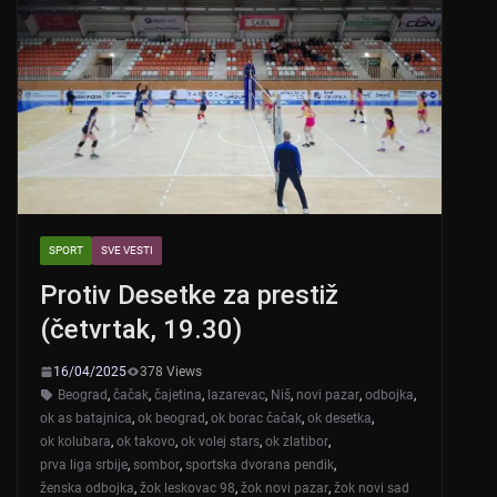
SPORT
SVE VESTI
Protiv Desetke za prestiž
(četvrtak, 19.30)
16/04/2025
378 Views
Beograd
,
čačak
,
čajetina
,
lazarevac
,
Niš
,
novi pazar
,
odbojka
,
ok as batajnica
,
ok beograd
,
ok borac čačak
,
ok desetka
,
ok kolubara
,
ok takovo
,
ok volej stars
,
ok zlatibor
,
prva liga srbije
,
sombor
,
sportska dvorana pendik
,
ženska odbojka
,
žok leskovac 98
,
žok novi pazar
,
žok novi sad