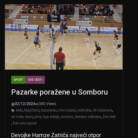
A
b
p
o
p
o
k
SPORT
SVE VESTI
Pazarke poražene u Somboru
02/12/2024
385 Views
klek
,
kljajićevo
,
lazarevac
,
novi pazar
,
odbojka
,
ok kolubara
,
ok volej stars
,
prva liga srbije
,
sombor
,
ženska odbojka
,
žok klek
,
žok novi pazar
Devojke Hamze Zatrića najveći otpor