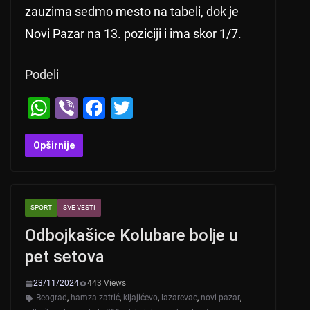
zauzima sedmo mesto na tabeli, dok je
Novi Pazar na 13. poziciji i ima skor 1/7.
Podeli
W
Vi
F
T
h
b
a
wi
at
er
c
tt
Opširnije
s
e
er
A
b
SPORT
SVE VESTI
p
o
Odbojkašice Kolubare bolje u
p
o
pet setova
k
23/11/2024
443 Views
Beograd
,
hamza zatrić
,
kljajićevo
,
lazarevac
,
novi pazar
,