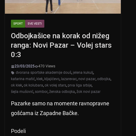
SPORT
SVE VESTI
Odbojkašice na korak od nižeg
ranga: Novi Pazar – Volej stars
0:3
23/03/2025
470 Views
dvorana sportske akademije douš
,
jelena kukulj
,
katarina matić
,
klek
,
kljajićevo
,
lazarevac
,
novi pazar
,
odbojka
,
ok klek
,
ok kolubara
,
ok volej stars
,
prva liga srbije
,
šejla mušović
,
sombor
,
ženska odbojka
,
žok novi pazar
Pazarke samo na momente ravnopravne
gošćama iz Zapadne Bačke.
Podeli