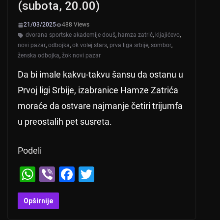
(subota, 20.00)
21/03/2025
488 Views
dvorana sportske akademije douš
,
hamza zatrić
,
kljajićevo
,
novi pazar
,
odbojka
,
ok volej stars
,
prva liga srbije
,
sombor
,
ženska odbojka
,
žok novi pazar
Da bi imale kakvu-takvu šansu da ostanu u
Prvoj ligi Srbije, izabranice Hamze Zatrića
moraće da ostvare najmanje četiri trijumfa
u preostalih pet susreta.
Podeli
W
Vi
F
T
h
b
a
wi
at
er
c
tt
Opširnije