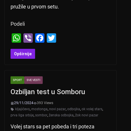
pružile u prvom setu.
Podeli
W
Vi
F
T
h
b
a
wi
at
er
c
tt
Opširnije
s
e
er
A
b
SPORT
SVE VESTI
p
o
Ozbiljan test u Somboru
p
o
k
29/11/2024
393 Views
kljajićevo
,
mostonga
,
novi pazar
,
odbojka
,
ok volej stars
,
prva liga srbije
,
sombor
,
ženska odbojka
,
žok novi pazar
Volej stars sa pet pobeda i tri poteza