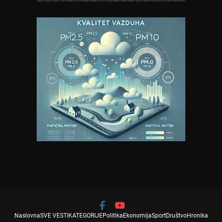
Naslovna
SVE VESTI
KATEGORIJE
Politika
Ekonomija
Sport
Društvo
Hronika