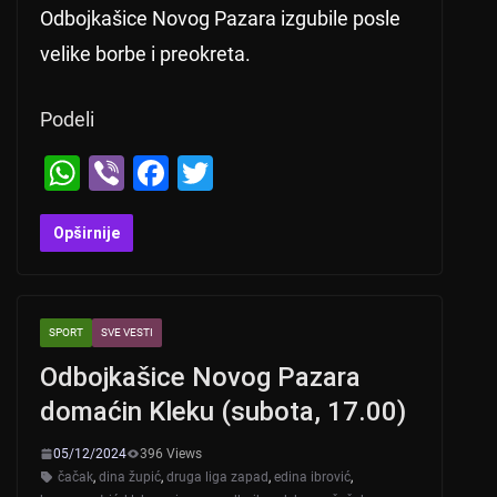
Odbojkašice Novog Pazara izgubile posle
velike borbe i preokreta.
Podeli
W
Vi
F
T
h
b
a
wi
at
er
c
tt
Opširnije
s
e
er
A
b
SPORT
SVE VESTI
p
o
Odbojkašice Novog Pazara
p
o
domaćin Kleku (subota, 17.00)
k
05/12/2024
396 Views
čačak
,
dina župić
,
druga liga zapad
,
edina ibrović
,