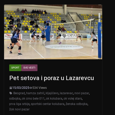
s
e
er
A
b
p
o
p
o
k
SPORT
SVE VESTI
Pet setova i poraz u Lazarevcu
15/03/2025
534 Views
Beograd
,
hamza zatrić
,
kljajićevo
,
lazarevac
,
novi pazar
,
odbojka
,
ok crno bele 011
,
ok kolubara
,
ok volej stars
,
prva liga srbije
,
sportski centar kolubara
,
ženska odbojka
,
žok novi pazar