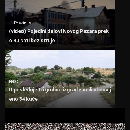
A
b
p
o
← Previous
p
o
(video) Pojedini delovi Novog Pazara prek
k
o 40 sati bez struje
Next →
U poslednje tri godine izgrađeno ili obnovlj
eno 34 kuće