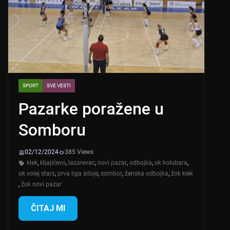
SPORT
SVE VESTI
Pazarke poražene u
Somboru
02/12/2024
385 Views
klek
,
kljajićevo
,
lazarevac
,
novi pazar
,
odbojka
,
ok kolubara
,
ok volej stars
,
prva liga srbije
,
sombor
,
ženska odbojka
,
žok klek
,
žok novi pazar
ČITAJ MI