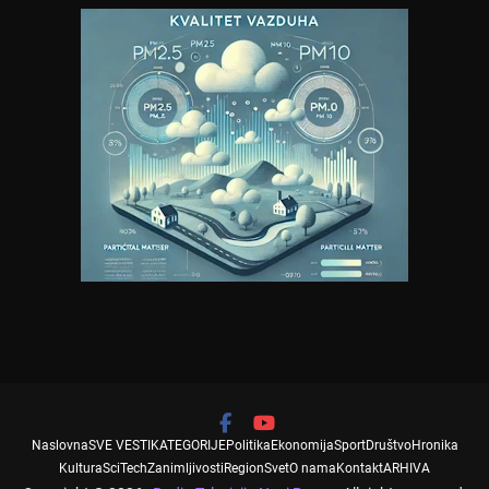
Naslovna
SVE VESTI
KATEGORIJE
Politika
Ekonomija
Sport
Društvo
Hronika
Kultura
SciTech
Zanimljivosti
Region
Svet
O nama
Kontakt
ARHIVA