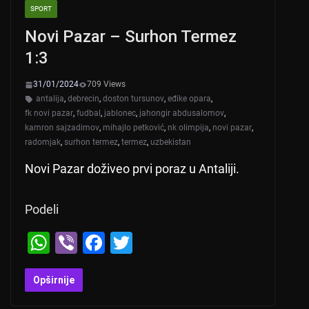
SPORT
Novi Pazar – Surhon Termez
1:3
31/01/2024
709 Views
antalija
,
debrecin
,
doston tursunov
,
eđike opara
,
fk novi pazar
,
fudbal
,
jablonec
,
jahongir abdusalomov
,
kamron sajzadimov
,
mihajlo petković
,
nk olimpija
,
novi pazar
,
radomjak
,
surhon termez
,
termez
,
uzbekistan
Novi Pazar doživeo prvi poraz u Antaliji.
Podeli
W
Vi
F
T
h
b
a
wi
at
er
c
tt
Opširnije