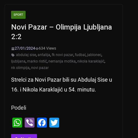
s
e
er
A
b
SPORT
p
o
Novi Pazar – Olimpija Ljubljana
p
o
2:2
k
27/01/2024
634 Views
abdulaj sise
,
antalija
,
fk novi pazar
,
fudbal
,
jablonec
,
ljubljana
,
marko ristić
,
nemanja motika
,
nikola karaklajić
,
nk olimpija
,
novi pazar
Strelci za Novi Pazar bili su Abdulaj Sise u
16. i Nikola Karaklajić u 54. minutu.
Podeli
W
Vi
F
T
h
b
a
wi