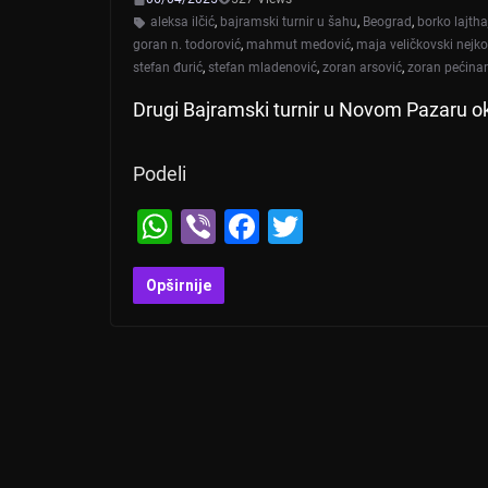
aleksa ilčić
,
bajramski turnir u šahu
,
Beograd
,
borko lajth
goran n. todorović
,
mahmut medović
,
maja veličkovski nejko
stefan đurić
,
stefan mladenović
,
zoran arsović
,
zoran pećinar
Drugi Bajramski turnir u Novom Pazaru oku
Podeli
W
Vi
F
T
h
b
a
wi
at
er
c
tt
Opširnije
s
e
er
A
b
p
o
p
o
k