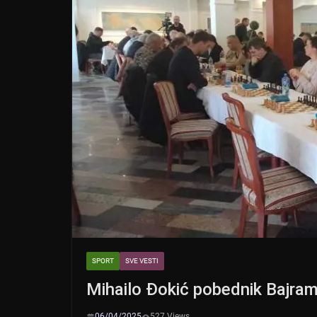
SPORT
SVE VESTI
Mihailo Đokić pobednik Bajram
06/04/2025
527 Views