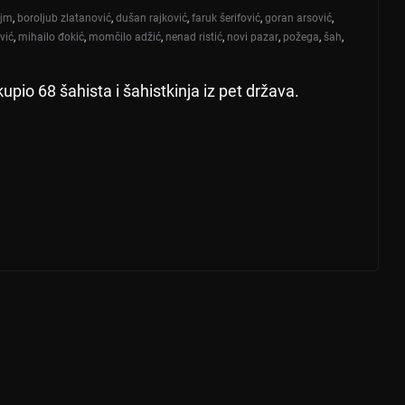
ajm
,
boroljub zlatanović
,
dušan rajković
,
faruk šerifović
,
goran arsović
,
vić
,
mihailo đokić
,
momčilo adžić
,
nenad ristić
,
novi pazar
,
požega
,
šah
,
pio 68 šahista i šahistkinja iz pet država.