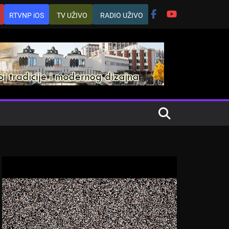
RTVNP iOS
TV UŽIVO
RADIO UŽIVO