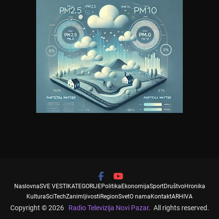
Naslovna
SVE VESTI
KATEGORIJE
Politika
Ekonomija
Sport
Društvo
Hronika
Kultura
SciTech
Zanimljivosti
Region
Svet
O nama
Kontakt
ARHIVA
Copyright © 2026
Radio Televizija Novi Pazar
. All rights reserved.