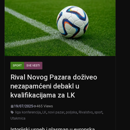
SPORT
SVE VESTI
Rival Novog Pazara doživeo
nezapamćeni debakl u
kvalifikacijama za LK
19/07/2025
465 Views
liga konferencija
,
LK
,
novi pazar
,
poljska
,
Rivalstvo
,
sport
,
Utakmica
Istorijski uspeh i plasman u evropska