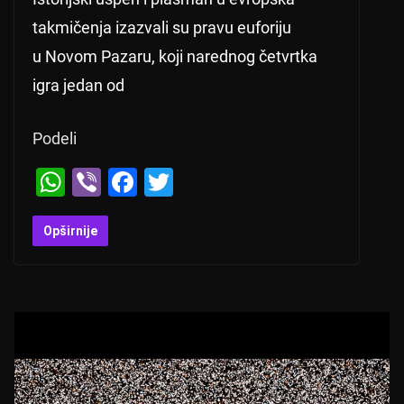
takmičenja izazvali su pravu euforiju
u Novom Pazaru, koji narednog četvrtka
igra jedan od
Podeli
W
Vi
F
T
h
b
a
wi
at
er
c
tt
Opširnije
s
e
er
A
b
p
o
p
o
k