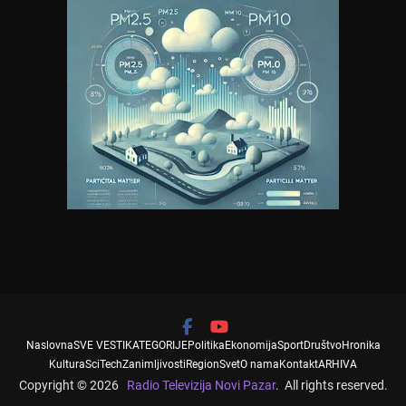
Naslovna
SVE VESTI
KATEGORIJE
Politika
Ekonomija
Sport
Društvo
Hronika
Kultura
SciTech
Zanimljivosti
Region
Svet
O nama
Kontakt
ARHIVA
Copyright © 2026
Radio Televizija Novi Pazar
. All rights reserved.