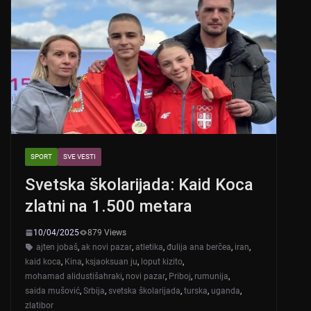
SPORT
SVE VESTI
Svetska školarijada: Kaid Koca
zlatni na 1.500 metara
10/04/2025
879 Views
ajten jobaš
,
ak novi pazar
,
atletika
,
đulija ana berčea
,
iran
,
kaid koca
,
Kina
,
ksjaoksuan ju
,
loput kizito
,
mohamad alidustišahraki
,
novi pazar
,
Priboj
,
rumunija
,
saida mušović
,
Srbija
,
svetska školarijada
,
turska
,
uganda
,
zlatibor