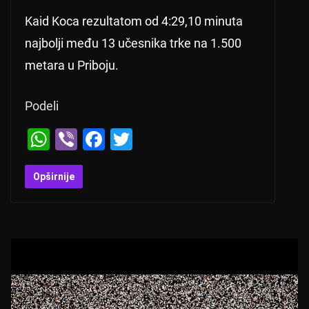
Kaid Koca rezultatom od 4:29,10 minuta
najbolji među 13 učesnika trke na 1.500
metara u Priboju.
Podeli
W
Vi
F
T
h
b
a
wi
at
er
c
tt
Opširnije
s
e
er
A
b
p
o
p
o
k