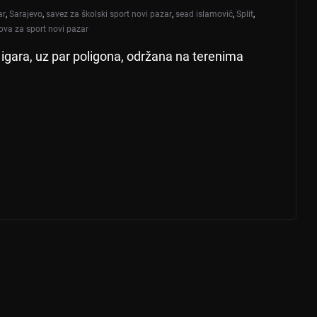
ar
,
Sarajevo
,
savez za školski sport novi pazar
,
sead islamović
,
Split
,
ova za sport novi pazar
igara, uz par poligona, održana na terenima