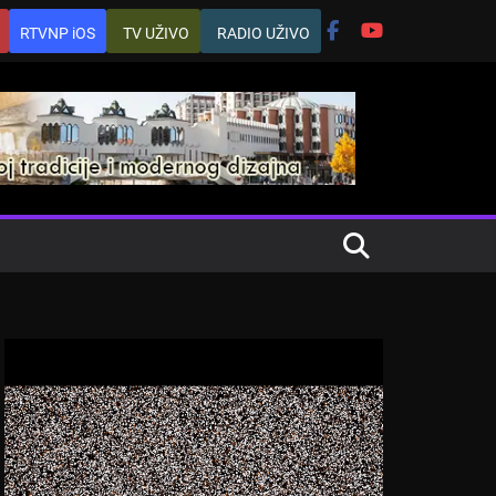
RTVNP iOS
TV UŽIVO
RADIO UŽIVO