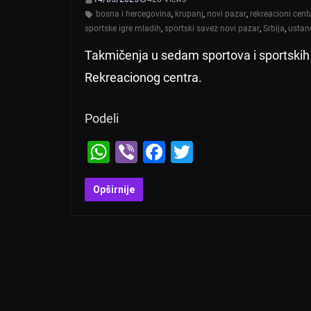
bosna i hercegovina
,
krupanj
,
novi pazar
,
rekreacioni cent
sportske igre mladih
,
sportski savez novi pazar
,
Srbija
,
ustan
Takmičenja u sedam sportova i sportskih 
Rekreacionog centra.
Podeli
W
Vi
F
T
h
b
a
wi
at
er
c
tt
Opširnije
s
e
er
A
b
p
o
p
o
k